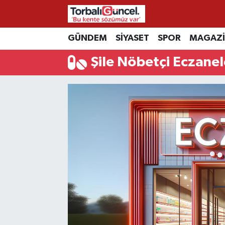
İzmir Nöbetçi Eczaneler
GÜNDEM
SİYASET
SPOR
MAGAZ
Şile Nöbetçi Eczanel
İzmir Hava Durumu
İzmir Namaz Vakitleri
İzmir Trafik Yoğunluk Haritası
Süper Lig Puan Durumu ve Fikstür
Tüm Manşetler
Son Dakika Haberleri
Haber Arşivi