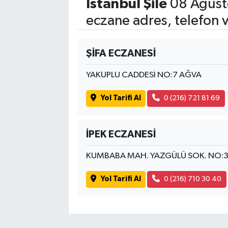
İstanbul Şile
08 Ağust
eczane adres, telefon 
ŞİFA ECZANESİ
YAKUPLU CADDESİ NO:7 AĞVA
Yol Tarifi Al
0 (216) 721 81 69
İPEK ECZANESİ
KUMBABA MAH. YAZGÜLÜ SOK. NO:
Yol Tarifi Al
0 (216) 710 30 40