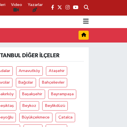
eri
Video
Yazarlar
STANBUL DIĞER İLÇELER
Adalar
Arnavutköy
Ataşehir
vcılar
Bağcılar
Bahçelievler
akırköy
Başakşehir
Bayrampaşa
eşiktaş
Beykoz
Beylikdüzü
Beyoğlu
Büyükçekmece
Çatalca