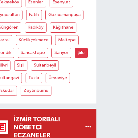
Çekmeköy
Esenler
Esenyurt
Eyüpsultan
Fatih
Gaziosmanpaşa
Güngören
Kadıköy
Kâğıthane
artal
Küçükçekmece
Maltepe
Pendik
Sancaktepe
Sarıyer
Şile
ilivri
Şişli
Sultanbeyli
ultangazi
Tuzla
Ümraniye
Üsküdar
Zeytinburnu
İZMIR TORBALI
NÖBETÇI
ECZANELER