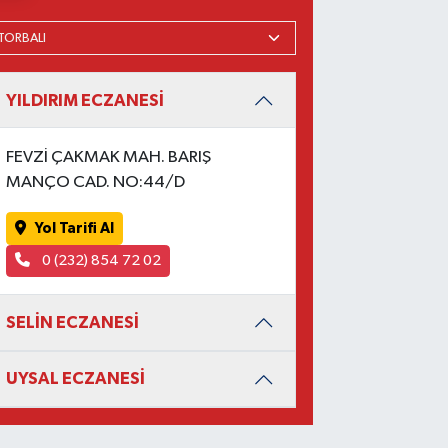
YILDIRIM ECZANESİ
FEVZİ ÇAKMAK MAH. BARIŞ
MANÇO CAD. NO:44/D
Yol Tarifi Al
0 (232) 854 72 02
SELİN ECZANESİ
UYSAL ECZANESİ