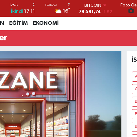
BITCOIN
Foto Gal
79.591,74
-1.82
°
16
İkindi
17:11
DOLAR
45,43620
0.02
İN
EĞİTİM
EKONOMİ
EURO
53,38690
0.19
er
STERLİN
61,60380
0.18
G.ALTIN
İ
6862,09000
0.19
BİST100
14.598,00
0
A
B
B