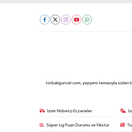
torbaliguncel.com, yepyeni temasıyla sizleri b
İzmir Nöbetçi Eczaneler
İ
Süper Lig Puan Durumu ve Fikstür
Tü