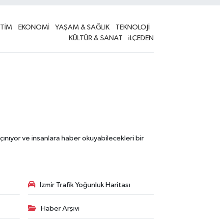
İTİM
EKONOMİ
YAŞAM & SAĞLIK
TEKNOLOJİ
KÜLTÜR & SANAT
iLÇEDEN
çınıyor ve insanlara haber okuyabilecekleri bir
İzmir Trafik Yoğunluk Haritası
Haber Arşivi