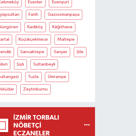
Çekmeköy
Esenler
Esenyurt
Eyüpsultan
Fatih
Gaziosmanpaşa
Güngören
Kadıköy
Kâğıthane
artal
Küçükçekmece
Maltepe
Pendik
Sancaktepe
Sarıyer
Şile
ilivri
Şişli
Sultanbeyli
ultangazi
Tuzla
Ümraniye
Üsküdar
Zeytinburnu
İZMIR TORBALI
NÖBETÇI
ECZANELER