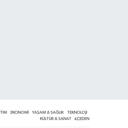
İTİM
EKONOMİ
YAŞAM & SAĞLIK
TEKNOLOJİ
KÜLTÜR & SANAT
iLÇEDEN