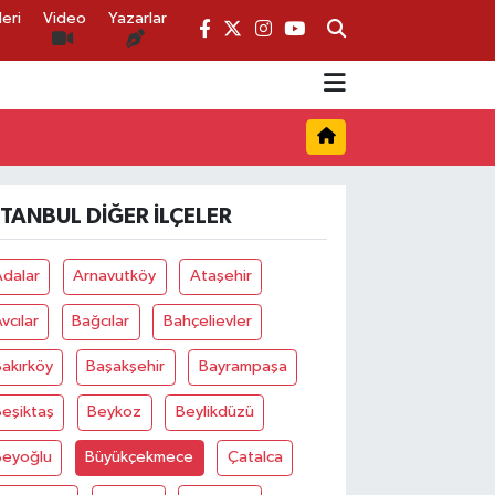
eri
Video
Yazarlar
STANBUL DIĞER İLÇELER
Adalar
Arnavutköy
Ataşehir
vcılar
Bağcılar
Bahçelievler
akırköy
Başakşehir
Bayrampaşa
eşiktaş
Beykoz
Beylikdüzü
Beyoğlu
Büyükçekmece
Çatalca