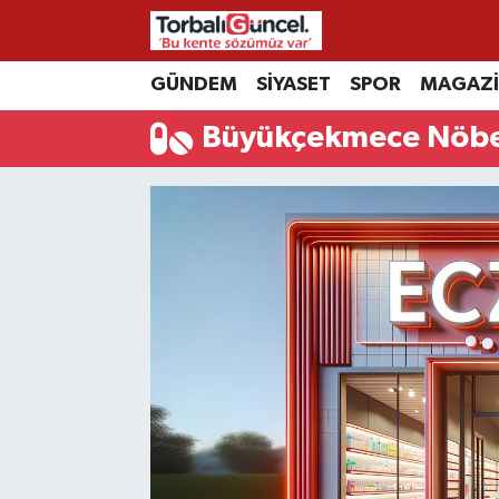
İzmir Nöbetçi Eczaneler
GÜNDEM
SİYASET
SPOR
MAGAZ
Büyükçekmece Nöbet
İzmir Hava Durumu
İzmir Namaz Vakitleri
İzmir Trafik Yoğunluk Haritası
Süper Lig Puan Durumu ve Fikstür
Tüm Manşetler
Son Dakika Haberleri
Haber Arşivi