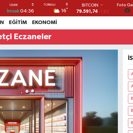
Foto Gal
BITCOIN
°
16
İmsak
04:36
79.591,74
-1.82
DOLAR
İN
EĞİTİM
EKONOMİ
45,43620
0.02
EURO
çi Eczaneler
53,38690
0.19
STERLİN
61,60380
0.18
G.ALTIN
İ
6862,09000
0.19
BİST100
14.598,00
0
A
B
B