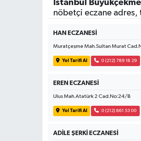
İstanbul Büyükçekm
nöbetçi eczane adres, 
HAN ECZANESİ
Muratçeşme Mah.Sultan Murat Cad.
Yol Tarifi Al
0 (212) 789 18 29
EREN ECZANESİ
Ulus Mah.Atatürk 2 Cad.No:24/B
Yol Tarifi Al
0 (212) 861 53 00
ADİLE ŞERKİ ECZANESİ