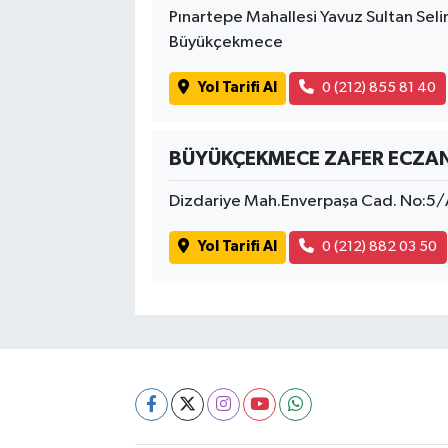
Pınartepe Mahallesi Yavuz Sultan Seli
Büyükçekmece
Yol Tarifi Al
0 (212) 855 81 40
BÜYÜKÇEKMECE ZAFER ECZAN
Dizdariye Mah.Enverpaşa Cad. No:5/
Yol Tarifi Al
0 (212) 882 03 50