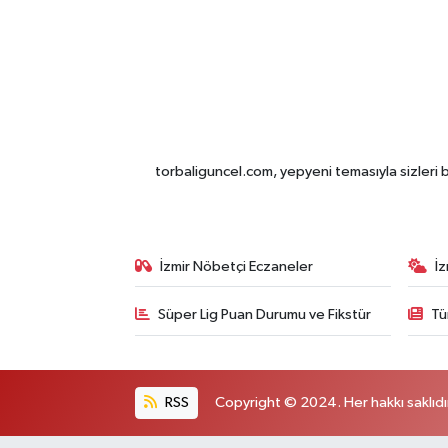
torbaliguncel.com, yepyeni temasıyla sizleri b
İzmir Nöbetçi Eczaneler
İ
Süper Lig Puan Durumu ve Fikstür
Tü
RSS
Copyright © 2024. Her hakkı saklıdı