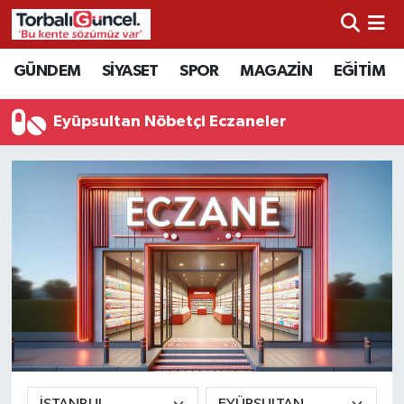
İzmir Nöbetçi Eczaneler
GÜNDEM
SİYASET
SPOR
MAGAZİN
EĞİTİM
İzmir Hava Durumu
Eyüpsultan Nöbetçi Eczaneler
İzmir Namaz Vakitleri
İzmir Trafik Yoğunluk Haritası
Süper Lig Puan Durumu ve Fikstür
Tüm Manşetler
Son Dakika Haberleri
Haber Arşivi