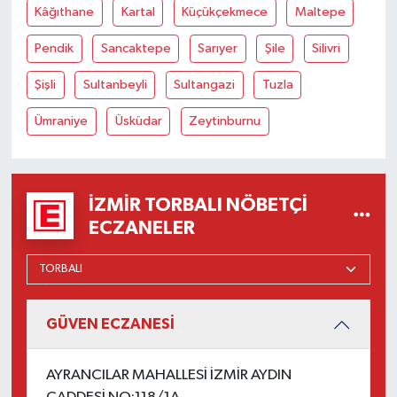
Kâğıthane
Kartal
Küçükçekmece
Maltepe
Pendik
Sancaktepe
Sarıyer
Şile
Silivri
Şişli
Sultanbeyli
Sultangazi
Tuzla
Ümraniye
Üsküdar
Zeytinburnu
İZMIR TORBALI NÖBETÇI
ECZANELER
GÜVEN ECZANESİ
AYRANCILAR MAHALLESİ İZMİR AYDIN