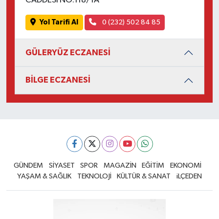
CADDESİ NO:118/1A
Yol Tarifi Al
0 (232) 502 84 85
GÜLERYÜZ ECZANESİ
BİLGE ECZANESİ
GÜNDEM
SİYASET
SPOR
MAGAZİN
EĞİTİM
EKONOMİ
YAŞAM & SAĞLIK
TEKNOLOJİ
KÜLTÜR & SANAT
iLÇEDEN