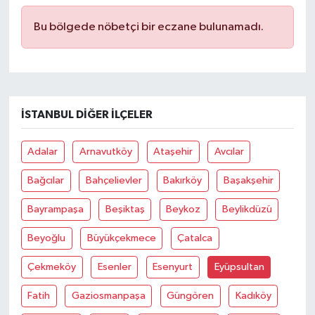
Bu bölgede nöbetçi bir eczane bulunamadı.
İSTANBUL DIĞER İLÇELER
Adalar
Arnavutköy
Ataşehir
Avcılar
Bağcılar
Bahçelievler
Bakırköy
Başakşehir
Bayrampaşa
Beşiktaş
Beykoz
Beylikdüzü
Beyoğlu
Büyükçekmece
Çatalca
Çekmeköy
Esenler
Esenyurt
Eyüpsultan
Fatih
Gaziosmanpaşa
Güngören
Kadıköy