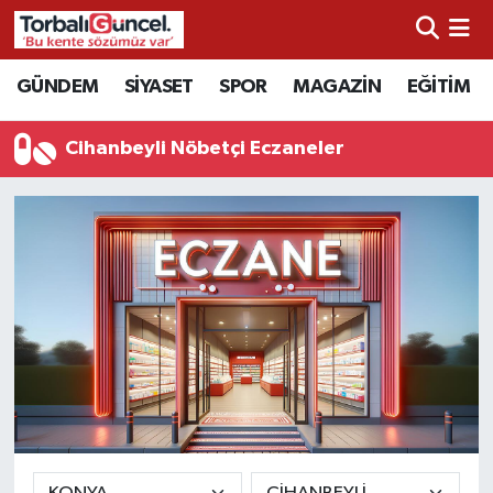
İzmir Nöbetçi Eczaneler
GÜNDEM
SİYASET
SPOR
MAGAZİN
EĞİTİM
İzmir Hava Durumu
Cihanbeyli Nöbetçi Eczaneler
İzmir Namaz Vakitleri
İzmir Trafik Yoğunluk Haritası
Süper Lig Puan Durumu ve Fikstür
Tüm Manşetler
Son Dakika Haberleri
Haber Arşivi