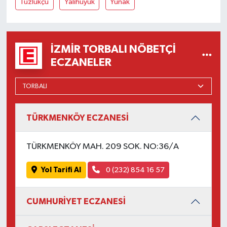
Tuzlukçu
Yalıhüyük
Yunak
İZMIR TORBALI NÖBETÇI
ECZANELER
TÜRKMENKÖY ECZANESİ
TÜRKMENKÖY MAH. 209 SOK. NO:36/A
Yol Tarifi Al
0 (232) 854 16 57
CUMHURİYET ECZANESİ