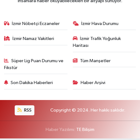
insanlara haber okuyabilecekleri bir altyapı sunuyor.
İzmir Nöbetçi Eczaneler
İzmir Hava Durumu
İzmir Namaz Vakitleri
İzmir Trafik Yoğunluk
Haritası
Süper Lig Puan Durumu ve
Tüm Manşetler
Fikstür
Son Dakika Haberleri
Haber Arşivi
RSS
Copyright © 2024. Her hakkı saklıdır.
Haber Yazılımı:
TE Bilişim