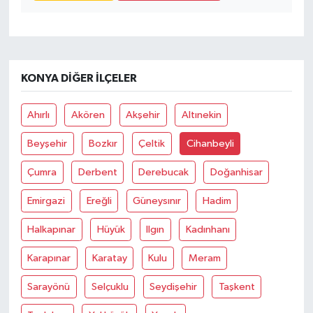
KONYA DIĞER İLÇELER
Ahırlı
Akören
Akşehir
Altınekin
Beyşehir
Bozkır
Çeltik
Cihanbeyli
Çumra
Derbent
Derebucak
Doğanhisar
Emirgazi
Ereğli
Güneysınır
Hadim
Halkapınar
Hüyük
Ilgın
Kadınhanı
Karapınar
Karatay
Kulu
Meram
Sarayönü
Selçuklu
Seydişehir
Taşkent