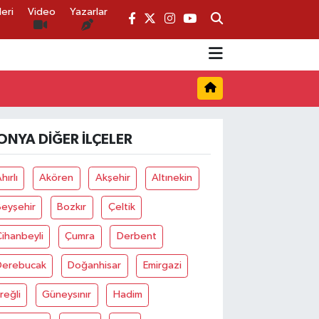
eri
Video
Yazarlar
ONYA DIĞER İLÇELER
hırlı
Akören
Akşehir
Altınekin
Beyşehir
Bozkır
Çeltik
ihanbeyli
Çumra
Derbent
Derebucak
Doğanhisar
Emirgazi
reğli
Güneysınır
Hadim