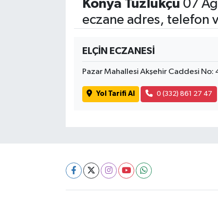
Konya Tuzlukçu
07 Ağ
eczane adres, telefon 
ELÇİN ECZANESİ
Pazar Mahallesi Akşehir Caddesi No:
Yol Tarifi Al
0 (332) 861 27 47