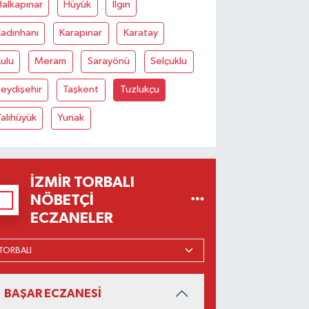
alkapınar
Hüyük
Ilgın
adınhanı
Karapınar
Karatay
ulu
Meram
Sarayönü
Selçuklu
eydişehir
Taşkent
Tuzlukçu
alıhüyük
Yunak
İZMIR TORBALI
NÖBETÇI
ECZANELER
BAŞAR ECZANESİ