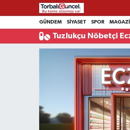
İzmir Nöbetçi Eczaneler
GÜNDEM
SİYASET
SPOR
MAGAZ
Tuzlukçu Nöbetçi Ec
İzmir Hava Durumu
İzmir Namaz Vakitleri
İzmir Trafik Yoğunluk Haritası
Süper Lig Puan Durumu ve Fikstür
Tüm Manşetler
Son Dakika Haberleri
Haber Arşivi