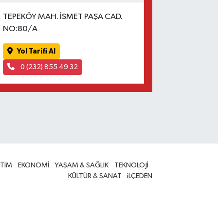
TEPEKÖY MAH. İSMET PAŞA CAD.
NO:80/A
Yol Tarifi Al
0 (232) 855 49 32
İTİM
EKONOMİ
YAŞAM & SAĞLIK
TEKNOLOJİ
KÜLTÜR & SANAT
iLÇEDEN