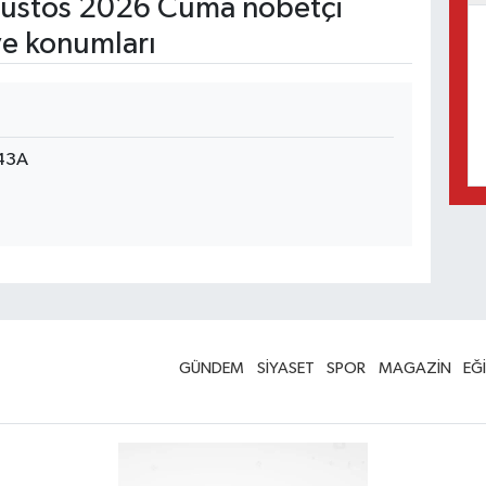
ustos 2026 Cuma nöbetçi
ve konumları
 43A
GÜNDEM
SİYASET
SPOR
MAGAZİN
EĞ