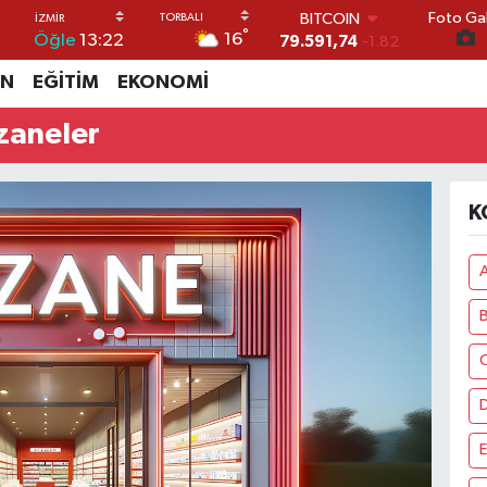
Foto Gal
BITCOIN
°
16
Öğle
13:22
79.591,74
-1.82
DOLAR
İN
EĞİTİM
EKONOMİ
45,43620
0.02
EURO
zaneler
53,38690
0.19
STERLİN
61,60380
0.18
G.ALTIN
K
6862,09000
0.19
BİST100
14.598,00
0
A
C
E