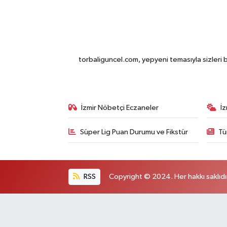
torbaliguncel.com, yepyeni temasıyla sizleri b
İzmir Nöbetçi Eczaneler
İ
Süper Lig Puan Durumu ve Fikstür
Tü
RSS
Copyright © 2024. Her hakkı saklıdı