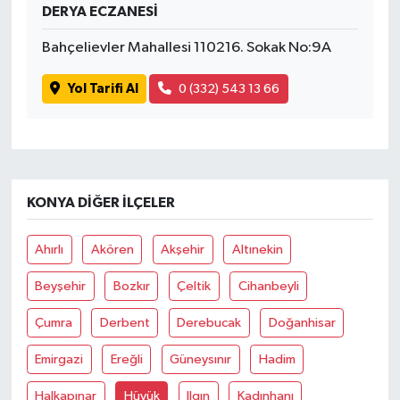
DERYA ECZANESİ
Bahçelievler Mahallesi 110216. Sokak No:9A
Yol Tarifi Al
0 (332) 543 13 66
KONYA DIĞER İLÇELER
Ahırlı
Akören
Akşehir
Altınekin
Beyşehir
Bozkır
Çeltik
Cihanbeyli
Çumra
Derbent
Derebucak
Doğanhisar
Emirgazi
Ereğli
Güneysınır
Hadim
Halkapınar
Hüyük
Ilgın
Kadınhanı