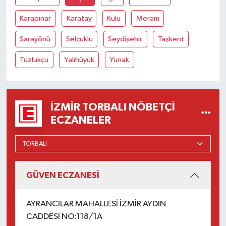
Karapınar
Karatay
Kulu
Meram
Sarayönü
Selçuklu
Seydişehir
Taşkent
Tuzlukçu
Yalıhüyük
Yunak
İZMIR TORBALI NÖBETÇI
ECZANELER
GÜVEN ECZANESİ
AYRANCILAR MAHALLESİ İZMİR AYDIN
CADDESİ NO:118/1A