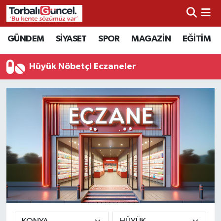
İzmir Nöbetçi Eczaneler
GÜNDEM
SİYASET
SPOR
MAGAZİN
EĞİTİM
İzmir Hava Durumu
Hüyük Nöbetçi Eczaneler
İzmir Namaz Vakitleri
İzmir Trafik Yoğunluk Haritası
Süper Lig Puan Durumu ve Fikstür
Tüm Manşetler
Son Dakika Haberleri
Haber Arşivi