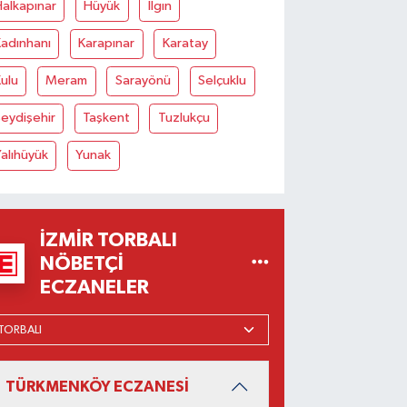
alkapınar
Hüyük
Ilgın
adınhanı
Karapınar
Karatay
ulu
Meram
Sarayönü
Selçuklu
eydişehir
Taşkent
Tuzlukçu
alıhüyük
Yunak
İZMIR TORBALI
NÖBETÇI
ECZANELER
TÜRKMENKÖY ECZANESİ