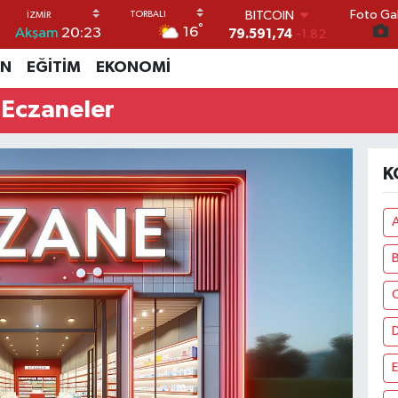
Foto Gal
BITCOIN
°
16
Akşam
20:23
79.591,74
-1.82
DOLAR
İN
EĞİTİM
EKONOMİ
45,43620
0.02
EURO
 Eczaneler
53,38690
0.19
STERLİN
61,60380
0.18
G.ALTIN
K
6862,09000
0.19
BİST100
14.598,00
0
A
C
E