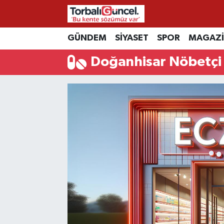
İzmir Nöbetçi Eczaneler
GÜNDEM
SİYASET
SPOR
MAGAZ
Doğanhisar Nöbetçi
İzmir Hava Durumu
İzmir Namaz Vakitleri
İzmir Trafik Yoğunluk Haritası
Süper Lig Puan Durumu ve Fikstür
Tüm Manşetler
Son Dakika Haberleri
Haber Arşivi