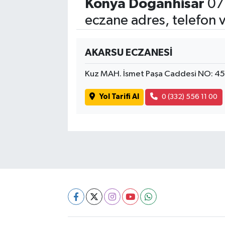
Konya Doğanhisar
07
eczane adres, telefon 
AKARSU ECZANESİ
Kuz MAH. İsmet Paşa Caddesi NO: 4
Yol Tarifi Al
0 (332) 556 11 00