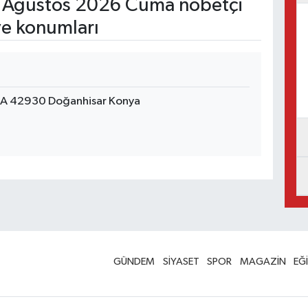
 Ağustos 2026 Cuma nöbetçi
ve konumları
5A 42930 Doğanhisar Konya
GÜNDEM
SİYASET
SPOR
MAGAZİN
EĞ