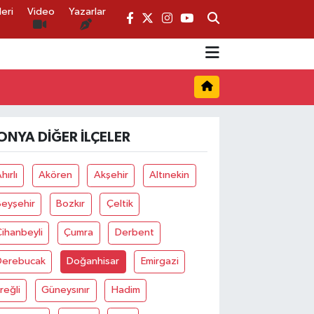
eri
Video
Yazarlar
ONYA DIĞER İLÇELER
hırlı
Akören
Akşehir
Altınekin
Beyşehir
Bozkır
Çeltik
ihanbeyli
Çumra
Derbent
Derebucak
Doğanhisar
Emirgazi
reğli
Güneysınır
Hadim