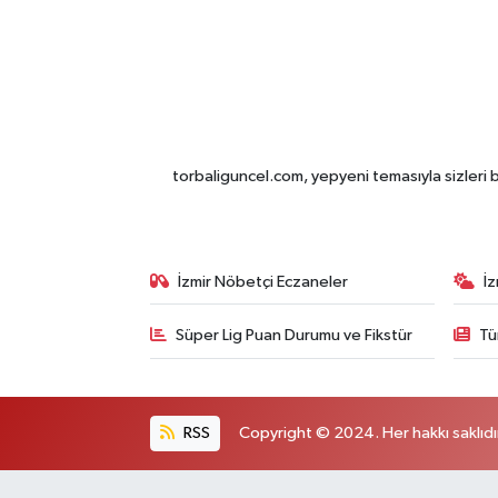
torbaliguncel.com, yepyeni temasıyla sizleri b
İzmir Nöbetçi Eczaneler
İ
Süper Lig Puan Durumu ve Fikstür
Tü
RSS
Copyright © 2024. Her hakkı saklıdı