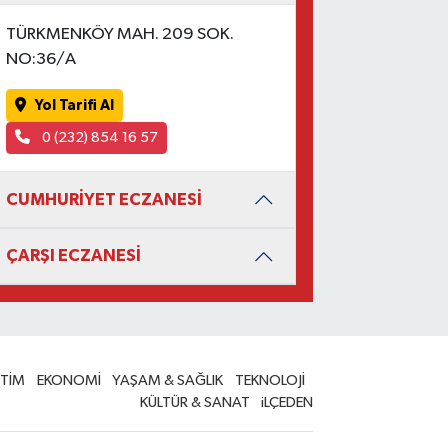
TÜRKMENKÖY MAH. 209 SOK.
NO:36/A
Yol Tarifi Al
0 (232) 854 16 57
CUMHURİYET ECZANESİ
ÇARŞI ECZANESİ
İTİM
EKONOMİ
YAŞAM & SAĞLIK
TEKNOLOJİ
KÜLTÜR & SANAT
iLÇEDEN