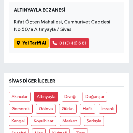
ALTINYAYLA ECZANESİ
Rıfat Öçten Mahallesi, Cumhuriyet Caddesi
No:50/a Altınyayla / Sivas
Yol Tarifi Al
0 ( (3) 46) 6 81
SIVAS DIĞER İLÇELER
Akıncılar
Altınyayla
Divriği
Doğanşar
Gemerek
Gölova
Gürün
Hafik
İmranlı
Kangal
Koyulhisar
Merkez
Şarkışla