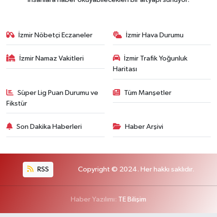
İzmir Nöbetçi Eczaneler
İzmir Hava Durumu
İzmir Namaz Vakitleri
İzmir Trafik Yoğunluk
Haritası
Süper Lig Puan Durumu ve
Tüm Manşetler
Fikstür
Son Dakika Haberleri
Haber Arşivi
RSS
Copyright © 2024. Her hakkı saklıdır.
Haber Yazılımı:
TE Bilişim