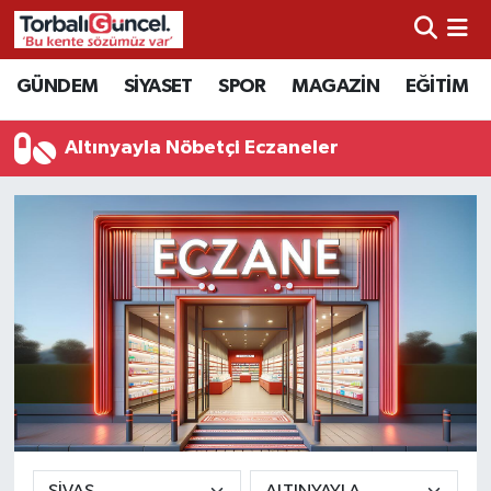
İzmir Nöbetçi Eczaneler
GÜNDEM
SİYASET
SPOR
MAGAZİN
EĞİTİM
İzmir Hava Durumu
Altınyayla Nöbetçi Eczaneler
İzmir Namaz Vakitleri
İzmir Trafik Yoğunluk Haritası
Süper Lig Puan Durumu ve Fikstür
Tüm Manşetler
Son Dakika Haberleri
Haber Arşivi