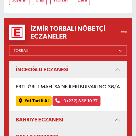
Suşehri
Ulaş
Yıldızeli
Zara
İZMIR TORBALI NÖBETÇI
ECZANELER
İNCEOĞLU ECZANESİ
ERTUĞRUL MAH. SADIK İLERİ BULVARI NO:36/A
Yol Tarifi Al
0 (232) 856 10 37
BAHRİYE ECZANESİ