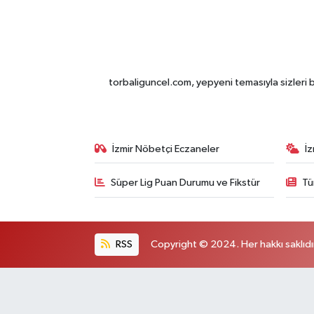
torbaliguncel.com, yepyeni temasıyla sizleri b
İzmir Nöbetçi Eczaneler
İ
Süper Lig Puan Durumu ve Fikstür
Tü
RSS
Copyright © 2024. Her hakkı saklıdı