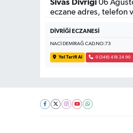
Sivas Divriği
06 Ağust
eczane adres, telefon 
DİVRİĞİ ECZANESİ
NACİ DEMİRAĞ CAD.NO:73
Yol Tarifi Al
0 (346) 418 24 90