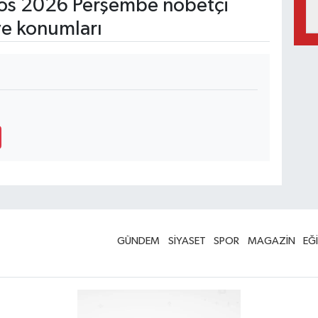
os 2026 Perşembe nöbetçi
ve konumları
GÜNDEM
SİYASET
SPOR
MAGAZİN
EĞ