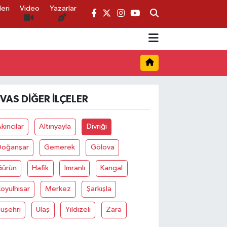
eri
Video
Yazarlar
IVAS DIĞER İLÇELER
kıncılar
Altınyayla
Divriği
Doğanşar
Gemerek
Gölova
Gürün
Hafik
İmranlı
Kangal
oyulhisar
Merkez
Şarkışla
uşehri
Ulaş
Yıldızeli
Zara