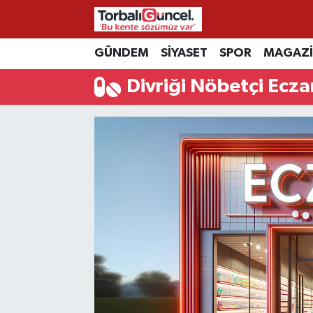
İzmir Nöbetçi Eczaneler
GÜNDEM
SİYASET
SPOR
MAGAZ
Divriği Nöbetçi Ecza
İzmir Hava Durumu
İzmir Namaz Vakitleri
İzmir Trafik Yoğunluk Haritası
Süper Lig Puan Durumu ve Fikstür
Tüm Manşetler
Son Dakika Haberleri
Haber Arşivi