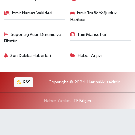
İzmir Namaz Vakitleri
İzmir Trafik Yoğunluk
Haritası
Süper Lig Puan Durumu ve
Tüm Manşetler
Fikstür
Son Dakika Haberleri
Haber Arşivi
RSS
Copyright © 2024. Her hakkı saklıdır.
Haber Yazılımı:
TE Bilişim