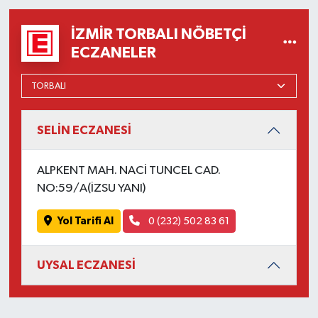
İZMIR TORBALI NÖBETÇI
ECZANELER
SELİN ECZANESİ
ALPKENT MAH. NACİ TUNCEL CAD.
NO:59/A(İZSU YANI)
Yol Tarifi Al
0 (232) 502 83 61
UYSAL ECZANESİ