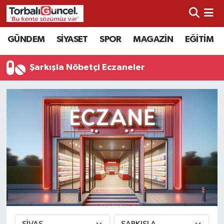
İzmir Nöbetçi Eczaneler
GÜNDEM
SİYASET
SPOR
MAGAZİN
EĞİTİM
İzmir Hava Durumu
Şarkışla Nöbetçi Eczaneler
İzmir Namaz Vakitleri
İzmir Trafik Yoğunluk Haritası
Süper Lig Puan Durumu ve Fikstür
Tüm Manşetler
Son Dakika Haberleri
Haber Arşivi