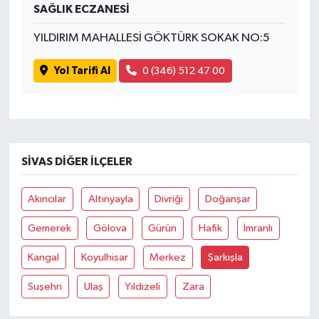
SAĞLIK ECZANESİ
YILDIRIM MAHALLESİ GÖKTÜRK SOKAK NO:5
Yol Tarifi Al
0 (346) 512 47 00
SIVAS DIĞER İLÇELER
Akıncılar
Altınyayla
Divriği
Doğanşar
Gemerek
Gölova
Gürün
Hafik
İmranlı
Kangal
Koyulhisar
Merkez
Şarkışla
Suşehri
Ulaş
Yıldızeli
Zara