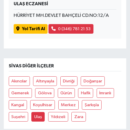
ULAŞ ECZANESİ
HÜRRİYET MH.DEVLET BAHÇELİ CD.NO:12/A
Yol Tarifi Al
0 (346) 781 21 53
SIVAS DIĞER İLÇELER
Akıncılar
Altınyayla
Divriği
Doğanşar
Gemerek
Gölova
Gürün
Hafik
İmranlı
Kangal
Koyulhisar
Merkez
Şarkışla
Suşehri
Ulaş
Yıldızeli
Zara