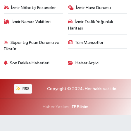
İzmir Nöbetçi Eczaneler
İzmir Hava Durumu
İzmir Namaz Vakitleri
İzmir Trafik Yoğunluk
Haritası
Süper Lig Puan Durumu ve
Tüm Manşetler
Fikstür
Son Dakika Haberleri
Haber Arşivi
RSS
Copyright © 2024. Her hakkı saklıdır.
Haber Yazılımı:
TE Bilişim