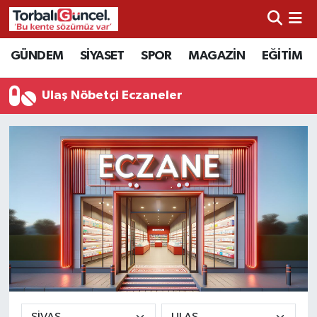
İzmir Nöbetçi Eczaneler
GÜNDEM
SİYASET
SPOR
MAGAZİN
EĞİTİM
İzmir Hava Durumu
Ulaş Nöbetçi Eczaneler
İzmir Namaz Vakitleri
İzmir Trafik Yoğunluk Haritası
Süper Lig Puan Durumu ve Fikstür
Tüm Manşetler
Son Dakika Haberleri
Haber Arşivi