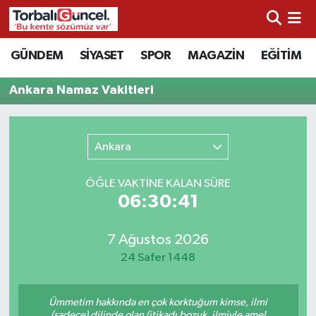
İzmir Nöbetçi Eczaneler
GÜNDEM
SİYASET
SPOR
MAGAZİN
EĞİTİM
İzmir Hava Durumu
Ankara Namaz Vakitleri
İzmir Namaz Vakitleri
Ankara
İzmir Trafik Yoğunluk Haritası
ÖĞLE VAKTİNE KALAN SÜRE
Süper Lig Puan Durumu ve Fikstür
06:30:41
Tüm Manşetler
7 Ağustos 2026
24 Safer 1448
Son Dakika Haberleri
Ümmetim hakkında en çok korktuğum kimse, ilmi
Haber Arşivi
(sadece) dilinde olan (itikadı bozuk, ilmiyle amel