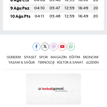
8 Ağu Cts
04:08
05:46
12:59
16:50
20:02
9 Ağu Paz
04:10
05:47
12:59
16:49
20:01
10 Ağu Pts
04:11
05:48
12:59
16:49
20:00
GÜNDEM
SİYASET
SPOR
MAGAZİN
EĞİTİM
EKONOMİ
YAŞAM & SAĞLIK
TEKNOLOJİ
KÜLTÜR & SANAT
iLÇEDEN