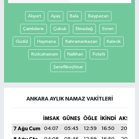
Akyurt
Ayaş
Bala
Beypazarı
Çamlıdere
Çubuk
Elmadağ
Evren
Güdül
Haymana
Kahramankazan
Kalecik
Kızılcahamam
Nallıhan
Polatlı
Şereflikoçhisar
ANKARA AYLIK NAMAZ VAKITLERI
İMSAK
GÜNEŞ
ÖĞLE
İKINDI
AKŞAM
7 Ağu Cum
04:07
05:45
12:59
16:50
20:04