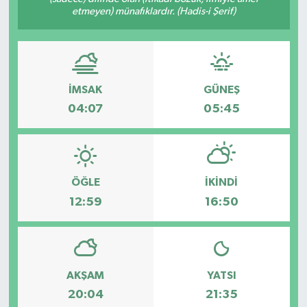
etmeyen) münafıklardır. (Hadis-i Şerif)
İMSAK
GÜNEŞ
04:07
05:45
ÖĞLE
İKINDI
12:59
16:50
AKŞAM
YATSI
20:04
21:35