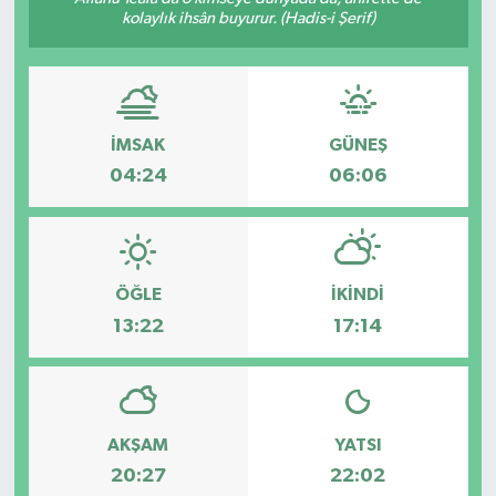
kolaylık ihsân buyurur. (Hadis-i Şerif)
İMSAK
GÜNEŞ
04:24
06:06
ÖĞLE
İKINDI
13:22
17:14
AKŞAM
YATSI
20:27
22:02