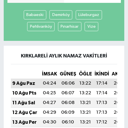
Babaeski
Demirköy
Lüleburgaz
Pehlivanköy
Pınarhisar
Vize
KIRKLARELI AYLIK NAMAZ VAKITLERI
İMSAK
GÜNEŞ
ÖĞLE
İKINDI
AKŞA
9 Ağu Paz
04:24
06:06
13:22
17:14
20:27
10 Ağu Pts
04:25
06:07
13:22
17:14
20:26
11 Ağu Sal
04:27
06:08
13:21
17:13
20:25
12 Ağu Çar
04:29
06:09
13:21
17:13
20:23
13 Ağu Per
04:30
06:10
13:21
17:12
20:22