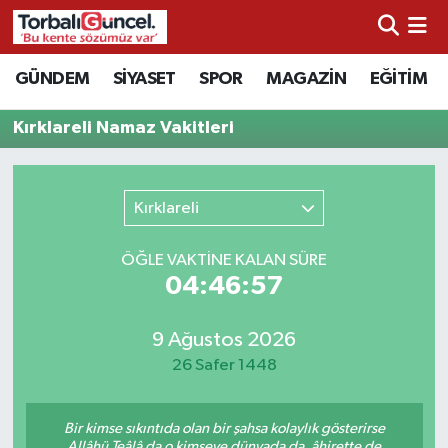
İzmir Nöbetçi Eczaneler
GÜNDEM
SİYASET
SPOR
MAGAZİN
EĞİTİM
İzmir Hava Durumu
Kırklareli Namaz Vakitleri
İzmir Namaz Vakitleri
Kırklareli
İzmir Trafik Yoğunluk Haritası
ÖĞLE VAKTİNE KALAN SÜRE
Süper Lig Puan Durumu ve Fikstür
04:46:57
Tüm Manşetler
9 Ağustos 2026
26 Safer 1448
Son Dakika Haberleri
Bir kimse sıkıntıda olan bir şahsa kolaylık gösterirse
Haber Arşivi
Allâhü Teâlâ da o kimseye dünyada da, âhirette de