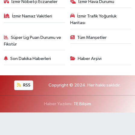
İzmir Nöbetçi Eczaneler
İzmir Hava Durumu
İzmir Namaz Vakitleri
İzmir Trafik Yoğunluk
Haritası
Süper Lig Puan Durumu ve
Tüm Manşetler
Fikstür
Son Dakika Haberleri
Haber Arşivi
RSS
Copyright © 2024. Her hakkı saklıdır.
Haber Yazılımı:
TE Bilişim