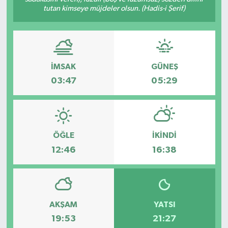
tutan kimseye müjdeler olsun. (Hadis-i Şerif)
İMSAK
GÜNEŞ
03:47
05:29
ÖĞLE
İKINDI
12:46
16:38
AKŞAM
YATSI
19:53
21:27