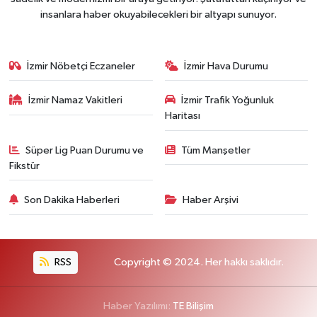
insanlara haber okuyabilecekleri bir altyapı sunuyor.
İzmir Nöbetçi Eczaneler
İzmir Hava Durumu
İzmir Namaz Vakitleri
İzmir Trafik Yoğunluk
Haritası
Süper Lig Puan Durumu ve
Tüm Manşetler
Fikstür
Son Dakika Haberleri
Haber Arşivi
RSS
Copyright © 2024. Her hakkı saklıdır.
Haber Yazılımı:
TE Bilişim