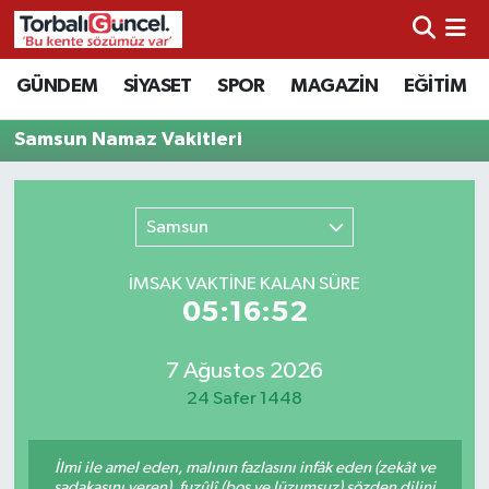
İzmir Nöbetçi Eczaneler
GÜNDEM
SİYASET
SPOR
MAGAZİN
EĞİTİM
İzmir Hava Durumu
Samsun Namaz Vakitleri
İzmir Namaz Vakitleri
Samsun
İzmir Trafik Yoğunluk Haritası
İMSAK VAKTİNE KALAN SÜRE
Süper Lig Puan Durumu ve Fikstür
05:16:52
Tüm Manşetler
7 Ağustos 2026
24 Safer 1448
Son Dakika Haberleri
İlmi ile amel eden, malının fazlasını infâk eden (zekât ve
Haber Arşivi
sadakasını veren), fuzûlî (boş ve lüzumsuz) sözden dilini