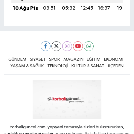
10 Ağu Pts
03:51
05:32
12:45
16:37
19:49
GÜNDEM
SİYASET
SPOR
MAGAZİN
EĞİTİM
EKONOMİ
YAŞAM & SAĞLIK
TEKNOLOJİ
KÜLTÜR & SANAT
iLÇEDEN
torbaliguncel.com, yepyeni temasıyla sizleri buluştururken,
sadelik ve modernizmi bir araya getiriyor. Şatafattan kaçınıyor ve