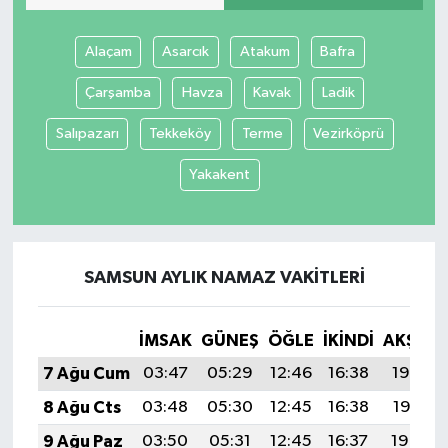
Alaçam
Asarcık
Atakum
Bafra
Çarşamba
Havza
Kavak
Ladik
Salıpazarı
Tekkeköy
Terme
Vezirköprü
Yakakent
SAMSUN AYLIK NAMAZ VAKITLERI
İMSAK
GÜNEŞ
ÖĞLE
İKINDI
AKŞAM
7 Ağu Cum
03:47
05:29
12:46
16:38
19:53
8 Ağu Cts
03:48
05:30
12:45
16:38
19:51
9 Ağu Paz
03:50
05:31
12:45
16:37
19:50