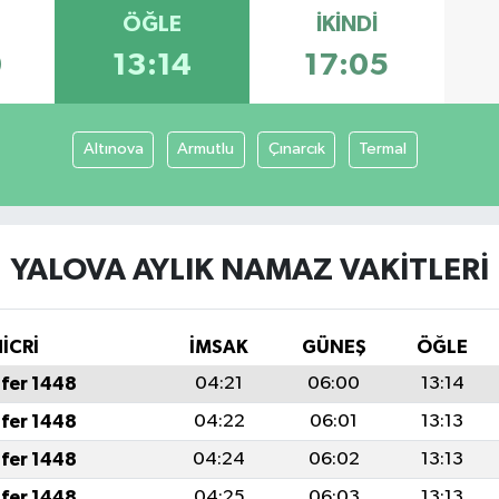
ÖĞLE
İKINDI
0
13:14
17:05
Altınova
Armutlu
Çınarcık
Termal
YALOVA AYLIK NAMAZ VAKITLERI
İCRİ
İMSAK
GÜNEŞ
ÖĞLE
fer 1448
04:21
06:00
13:14
fer 1448
04:22
06:01
13:13
fer 1448
04:24
06:02
13:13
fer 1448
04:25
06:03
13:13