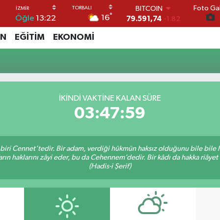
Foto Gal
BITCOIN
°
16
Öğle
13:22
79.591,74
-1.82
DOLAR
İN
EĞİTİM
EKONOMİ
45,43620
0.02
EURO
53,38690
0.19
STERLİN
61,60380
0.18
G.ALTIN
İKINDI VAKTİNE KALAN SÜRE
6862,09000
0.19
03:47:58
BİST100
14.598,00
0
 biri Cennet’tedir. Bir adam, verdiği hükmün haksız olduğunu bile bile
arın haklarını zâyi eder, bu da Cehennem’dedir. Bir kâdı da hakka riâyet
(Hadis-i Şerif)