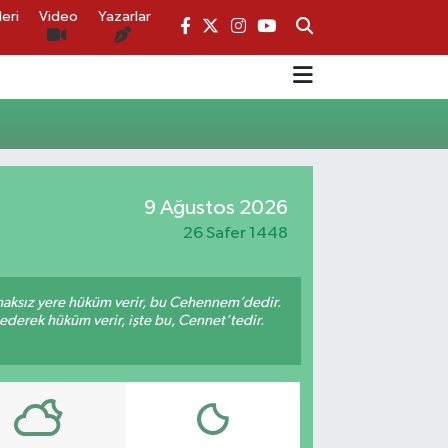
eri
Video
Yazarlar
9 Ağustos 2026
26 Safer 1448
 haksız yere hüküm verir, bu Cehennem’dedir.
 ederek hüküm verir, işte bu, Cennet’tedir.