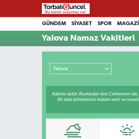
İzmir Nöbetçi Eczaneler
GÜNDEM
SİYASET
SPOR
MAGAZ
Yalova Namaz Vakitleri
İzmir Hava Durumu
İzmir Namaz Vakitleri
Yalova
İzmir Trafik Yoğunluk Haritası
Süper Lig Puan Durumu ve Fikstür
Kâdılar üçtür. Bunlardan ikisi Cehennem’de,
Bir kâdı bilmeksizin hüküm verir ve insanl
Tüm Manşetler
Son Dakika Haberleri
Haber Arşivi