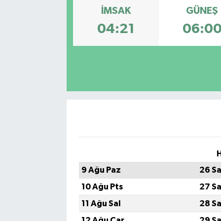
İMSAK
GÜNEŞ
04:21
06:0
H
9 Ağu Paz
26 Sa
10 Ağu Pts
27 Sa
11 Ağu Sal
28 Sa
12 Ağu Çar
29 Sa