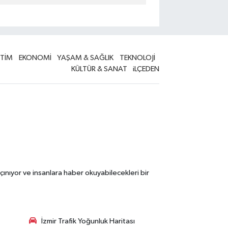
İTİM
EKONOMİ
YAŞAM & SAĞLIK
TEKNOLOJİ
KÜLTÜR & SANAT
iLÇEDEN
çınıyor ve insanlara haber okuyabilecekleri bir
İzmir Trafik Yoğunluk Haritası