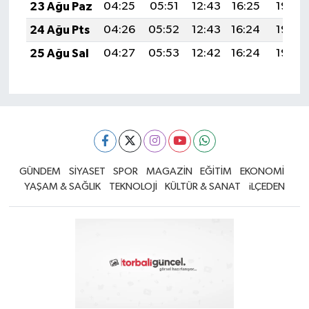
23 Ağu Paz
04:25
05:51
12:43
16:25
19:25
24 Ağu Pts
04:26
05:52
12:43
16:24
19:23
25 Ağu Sal
04:27
05:53
12:42
16:24
19:22
GÜNDEM
SİYASET
SPOR
MAGAZİN
EĞİTİM
EKONOMİ
YAŞAM & SAĞLIK
TEKNOLOJİ
KÜLTÜR & SANAT
iLÇEDEN