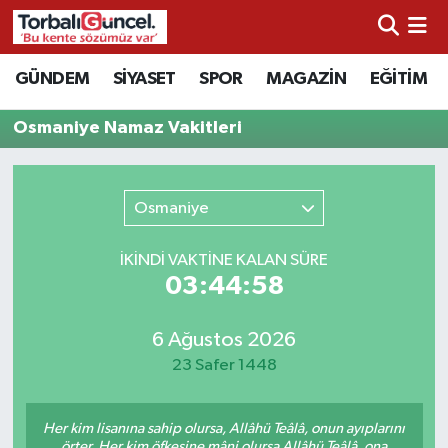
İzmir Nöbetçi Eczaneler
GÜNDEM
SİYASET
SPOR
MAGAZİN
EĞİTİM
İzmir Hava Durumu
Osmaniye Namaz Vakitleri
İzmir Namaz Vakitleri
Osmaniye
İzmir Trafik Yoğunluk Haritası
İKINDI VAKTİNE KALAN SÜRE
Süper Lig Puan Durumu ve Fikstür
03:44:58
Tüm Manşetler
6 Ağustos 2026
23 Safer 1448
Son Dakika Haberleri
Her kim lisanına sahip olursa, Allâhü Teâlâ, onun ayıplarını
Haber Arşivi
örter. Her kim öfkesine mâni olursa Allâhü Teâlâ, ona