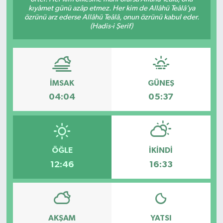
kıyâmet günü azâp etmez. Her kim de Allâhü Teâlâ’ya
özrünü arz ederse Allâhü Teâlâ, onun özrünü kabul eder.
(Hadis-i Şerif)
İMSAK
GÜNEŞ
04:04
05:37
ÖĞLE
İKINDI
12:46
16:33
AKŞAM
YATSI