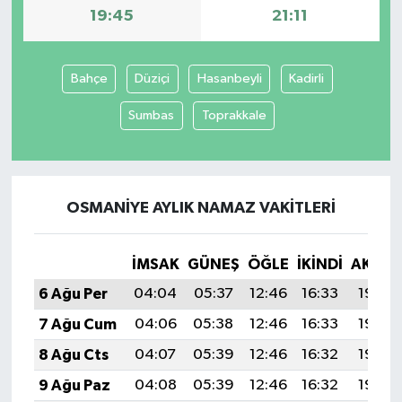
19:45
21:11
Bahçe
Düziçi
Hasanbeyli
Kadirli
Sumbas
Toprakkale
OSMANIYE AYLIK NAMAZ VAKITLERI
İMSAK
GÜNEŞ
ÖĞLE
İKINDI
AKŞA
6 Ağu Per
04:04
05:37
12:46
16:33
19:45
7 Ağu Cum
04:06
05:38
12:46
16:33
19:44
8 Ağu Cts
04:07
05:39
12:46
16:32
19:43
9 Ağu Paz
04:08
05:39
12:46
16:32
19:42