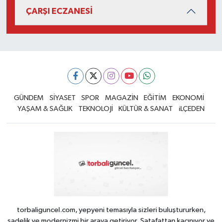
ÇARŞI ECZANESİ
GÜNDEM
SİYASET
SPOR
MAGAZİN
EĞİTİM
EKONOMİ
YAŞAM & SAĞLIK
TEKNOLOJİ
KÜLTÜR & SANAT
iLÇEDEN
torbaliguncel.com, yepyeni temasıyla sizleri buluştururken,
sadelik ve modernizmi bir araya getiriyor. Şatafattan kaçınıyor ve