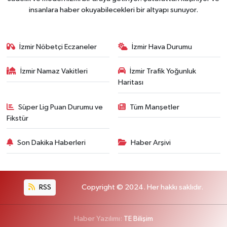
insanlara haber okuyabilecekleri bir altyapı sunuyor.
İzmir Nöbetçi Eczaneler
İzmir Hava Durumu
İzmir Namaz Vakitleri
İzmir Trafik Yoğunluk
Haritası
Süper Lig Puan Durumu ve
Tüm Manşetler
Fikstür
Son Dakika Haberleri
Haber Arşivi
RSS
Copyright © 2024. Her hakkı saklıdır.
Haber Yazılımı:
TE Bilişim