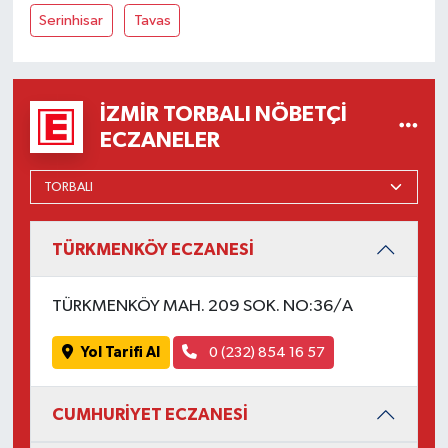
Serinhisar
Tavas
İZMIR TORBALI NÖBETÇI
ECZANELER
TÜRKMENKÖY ECZANESİ
TÜRKMENKÖY MAH. 209 SOK. NO:36/A
Yol Tarifi Al
0 (232) 854 16 57
CUMHURİYET ECZANESİ