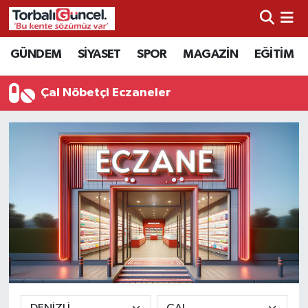
İzmir Nöbetçi Eczaneler
GÜNDEM
SİYASET
SPOR
MAGAZİN
EĞİTİM
İzmir Hava Durumu
Çal Nöbetçi Eczaneler
İzmir Namaz Vakitleri
İzmir Trafik Yoğunluk Haritası
Süper Lig Puan Durumu ve Fikstür
Tüm Manşetler
Son Dakika Haberleri
Haber Arşivi