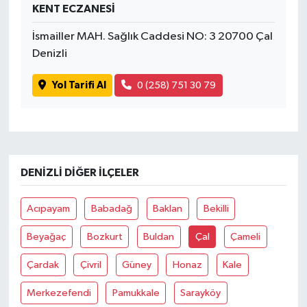
KENT ECZANESİ
İsmailler MAH. Sağlık Caddesi NO: 3 20700 Çal
Denizli
Yol Tarifi Al
0 (258) 751 30 79
DENIZLI DIĞER İLÇELER
Acıpayam
Babadağ
Baklan
Bekilli
Beyağaç
Bozkurt
Buldan
Çal
Çameli
Çardak
Çivril
Güney
Honaz
Kale
Merkezefendi
Pamukkale
Sarayköy