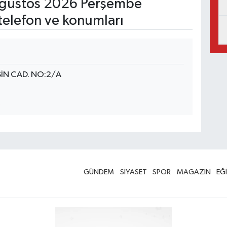
ğustos 2026 Perşembe
telefon ve konumları
İN CAD. NO:2/A
GÜNDEM
SİYASET
SPOR
MAGAZİN
EĞ