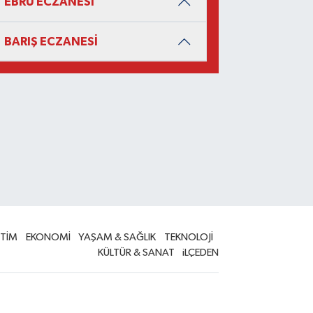
EBRU ECZANESİ
BARIŞ ECZANESİ
İTİM
EKONOMİ
YAŞAM & SAĞLIK
TEKNOLOJİ
KÜLTÜR & SANAT
iLÇEDEN