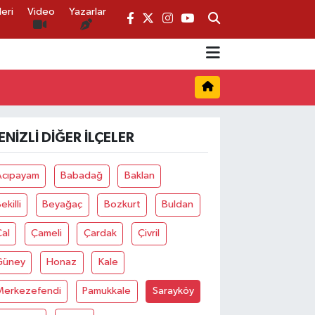
eri
Video
Yazarlar
ENIZLI DIĞER İLÇELER
Acıpayam
Babadağ
Baklan
ekilli
Beyağaç
Bozkurt
Buldan
al
Çameli
Çardak
Çivril
Güney
Honaz
Kale
Merkezefendi
Pamukkale
Sarayköy