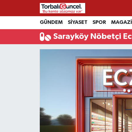
İzmir Nöbetçi Eczaneler
GÜNDEM
SİYASET
SPOR
MAGAZ
Sarayköy Nöbetçi Ec
İzmir Hava Durumu
İzmir Namaz Vakitleri
İzmir Trafik Yoğunluk Haritası
Süper Lig Puan Durumu ve Fikstür
Tüm Manşetler
Son Dakika Haberleri
Haber Arşivi