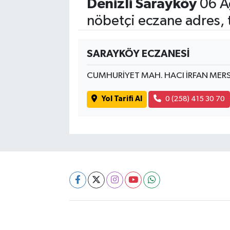
Denizli Sarayköy
06 A
nöbetçi eczane adres, 
SARAYKÖY ECZANESİ
CUMHURİYET MAH. HACI İRFAN MERS
Yol Tarifi Al
0 (258) 415 30 70