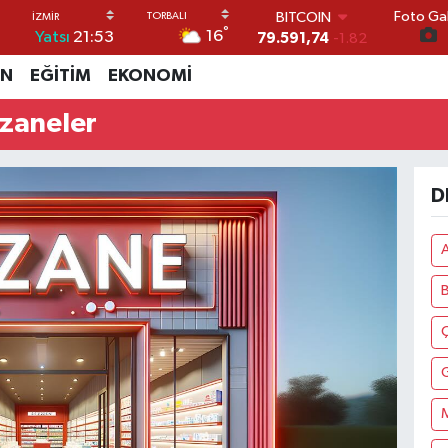
Foto Gal
BITCOIN
°
16
Yatsı
21:53
79.591,74
-1.82
DOLAR
İN
EĞİTİM
EKONOMİ
45,43620
0.02
EURO
zaneler
53,38690
0.19
STERLİN
61,60380
0.18
G.ALTIN
D
6862,09000
0.19
BİST100
14.598,00
0
B
Ç