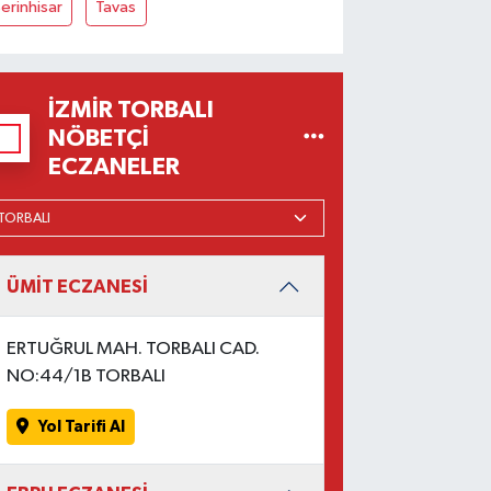
erinhisar
Tavas
İZMIR TORBALI
NÖBETÇI
ECZANELER
ÜMİT ECZANESİ
ERTUĞRUL MAH. TORBALI CAD.
NO:44/1B TORBALI
Yol Tarifi Al