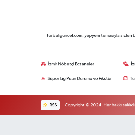
torbaliguncel.com, yepyeni temasıyla sizleri b
İzmir Nöbetçi Eczaneler
İ
Süper Lig Puan Durumu ve Fikstür
Tü
RSS
Copyright © 2024. Her hakkı saklıdı