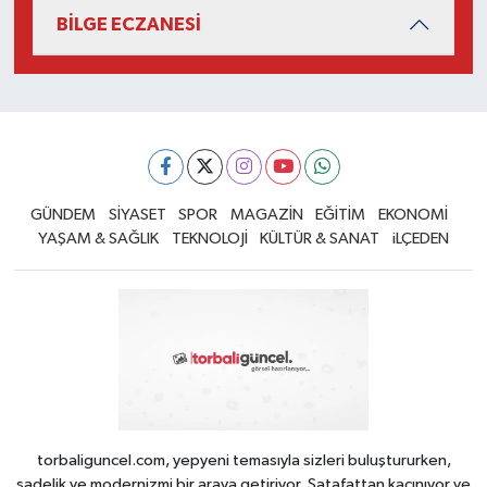
BİLGE ECZANESİ
GÜNDEM
SİYASET
SPOR
MAGAZİN
EĞİTİM
EKONOMİ
YAŞAM & SAĞLIK
TEKNOLOJİ
KÜLTÜR & SANAT
iLÇEDEN
torbaliguncel.com, yepyeni temasıyla sizleri buluştururken,
sadelik ve modernizmi bir araya getiriyor. Şatafattan kaçınıyor ve