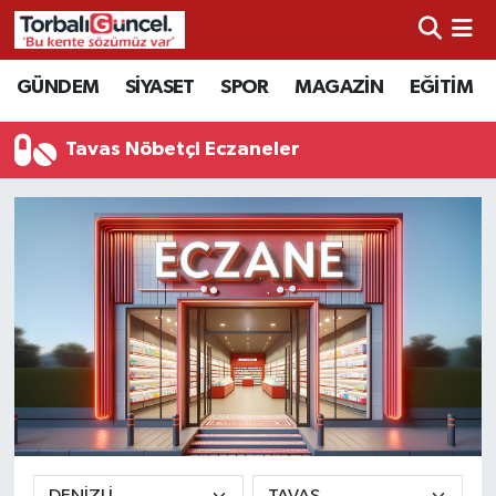
İzmir Nöbetçi Eczaneler
GÜNDEM
SİYASET
SPOR
MAGAZİN
EĞİTİM
İzmir Hava Durumu
Tavas Nöbetçi Eczaneler
İzmir Namaz Vakitleri
İzmir Trafik Yoğunluk Haritası
Süper Lig Puan Durumu ve Fikstür
Tüm Manşetler
Son Dakika Haberleri
Haber Arşivi