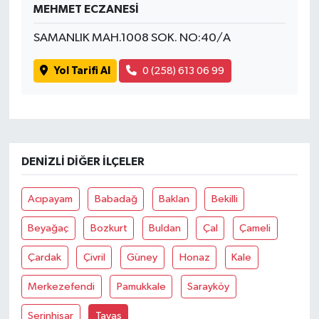
MEHMET ECZANESİ
SAMANLIK MAH.1008 SOK. NO:40/A
Yol Tarifi Al
0 (258) 613 06 99
DENIZLI DIĞER İLÇELER
Acıpayam
Babadağ
Baklan
Bekilli
Beyağaç
Bozkurt
Buldan
Çal
Çameli
Çardak
Çivril
Güney
Honaz
Kale
Merkezefendi
Pamukkale
Sarayköy
Serinhisar
Tavas