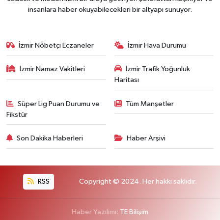
insanlara haber okuyabilecekleri bir altyapı sunuyor.
İzmir Nöbetçi Eczaneler
İzmir Hava Durumu
İzmir Namaz Vakitleri
İzmir Trafik Yoğunluk
Haritası
Süper Lig Puan Durumu ve
Tüm Manşetler
Fikstür
Son Dakika Haberleri
Haber Arşivi
RSS
Copyright © 2024. Her hakkı saklıdır.
Haber Yazılımı:
TE Bilişim