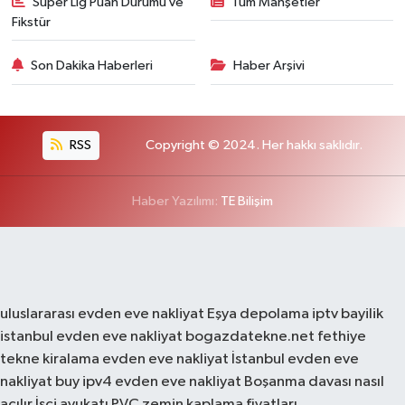
Süper Lig Puan Durumu ve
Tüm Manşetler
Fikstür
Son Dakika Haberleri
Haber Arşivi
RSS
Copyright © 2024. Her hakkı saklıdır.
Haber Yazılımı:
TE Bilişim
uluslararası evden eve nakliyat
Eşya depolama
iptv bayilik
istanbul evden eve nakliyat
bogazdatekne.net
fethiye
tekne kiralama
evden eve nakliyat
İstanbul evden eve
nakliyat
buy ipv4
evden eve nakliyat
Boşanma davası nasıl
açılır
İşçi avukatı
PVC zemin kaplama fiyatları