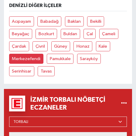
DENIZLI DIĞER İLÇELER
Acıpayam
Babadağ
Baklan
Bekilli
Beyağaç
Bozkurt
Buldan
Çal
Çameli
Çardak
Çivril
Güney
Honaz
Kale
Merkezefendi
Pamukkale
Sarayköy
Serinhisar
Tavas
İZMIR TORBALI NÖBETÇI
ECZANELER