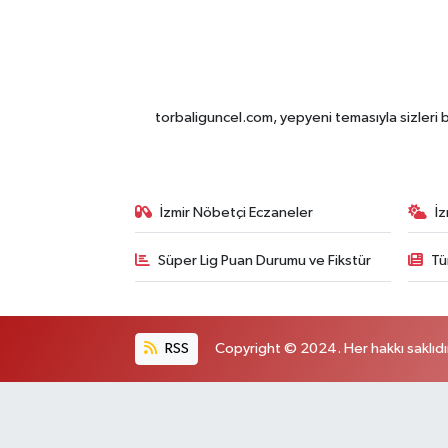
torbaliguncel.com, yepyeni temasıyla sizleri b
İzmir Nöbetçi Eczaneler
İ
Süper Lig Puan Durumu ve Fikstür
Tü
RSS
Copyright © 2024. Her hakkı saklıdı