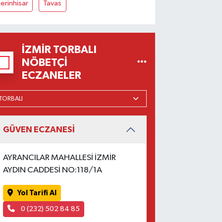
erinhisar
Tavas
İZMIR TORBALI
NÖBETÇI
ECZANELER
GÜVEN ECZANESİ
AYRANCILAR MAHALLESİ İZMİR
AYDIN CADDESİ NO:118/1A
Yol Tarifi Al
0 (232) 502 84 85