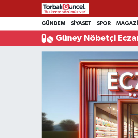
İzmir Nöbetçi Eczaneler
GÜNDEM
SİYASET
SPOR
MAGAZ
Güney Nöbetçi Ecza
İzmir Hava Durumu
İzmir Namaz Vakitleri
İzmir Trafik Yoğunluk Haritası
Süper Lig Puan Durumu ve Fikstür
Tüm Manşetler
Son Dakika Haberleri
Haber Arşivi