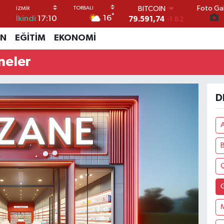
Foto Gal
BITCOIN
°
16
İkindi
17:10
79.591,74
-1.82
DOLAR
İN
EĞİTİM
EKONOMİ
45,43620
0.02
EURO
neler
53,38690
0.19
STERLİN
61,60380
0.18
G.ALTIN
D
6862,09000
0.19
BİST100
14.598,00
0
B
Ç