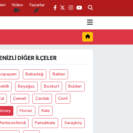
eri
Video
Yazarlar
ENIZLI DIĞER İLÇELER
Acıpayam
Babadağ
Baklan
ekilli
Beyağaç
Bozkurt
Buldan
al
Çameli
Çardak
Çivril
Güney
Honaz
Kale
Merkezefendi
Pamukkale
Sarayköy