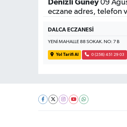
Denizli Güney
09 Ağus
eczane adres, telefon 
DALCA ECZANESİ
YENİ MAHALLE 88 SOKAK. NO: 7 B
Yol Tarifi Al
0 (258) 451 29 03