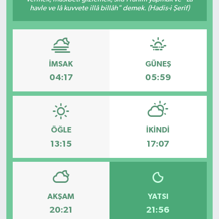
havle ve lâ kuvvete illâ billâh" demek. (Hadis-i Şerif)
İMSAK
GÜNEŞ
04:17
05:59
ÖĞLE
İKINDI
13:15
17:07
AKŞAM
YATSI
20:21
21:56