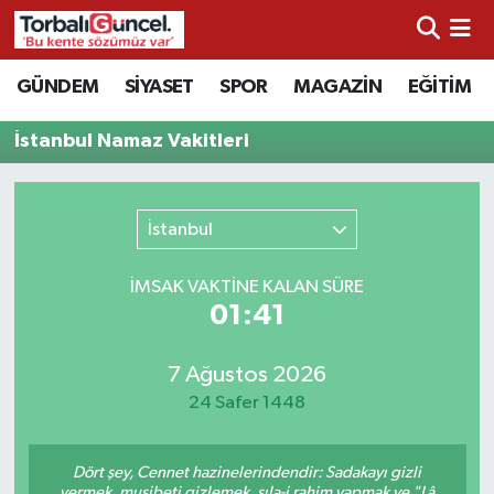
İzmir Nöbetçi Eczaneler
GÜNDEM
SİYASET
SPOR
MAGAZİN
EĞİTİM
İzmir Hava Durumu
İstanbul Namaz Vakitleri
İzmir Namaz Vakitleri
İstanbul
İzmir Trafik Yoğunluk Haritası
İMSAK VAKTİNE KALAN SÜRE
Süper Lig Puan Durumu ve Fikstür
01:41
Tüm Manşetler
7 Ağustos 2026
24 Safer 1448
Son Dakika Haberleri
Dört şey, Cennet hazinelerindendir: Sadakayı gizli
Haber Arşivi
vermek, musibeti gizlemek, sıla-i rahim yapmak ve "Lâ