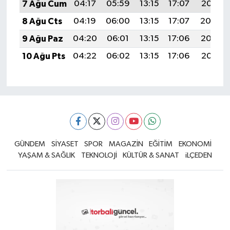
7 Ağu Cum
04:17
05:59
13:15
17:07
20:21
8 Ağu Cts
04:19
06:00
13:15
17:07
20:20
9 Ağu Paz
04:20
06:01
13:15
17:06
20:19
10 Ağu Pts
04:22
06:02
13:15
17:06
20:18
GÜNDEM
SİYASET
SPOR
MAGAZİN
EĞİTİM
EKONOMİ
YAŞAM & SAĞLIK
TEKNOLOJİ
KÜLTÜR & SANAT
iLÇEDEN