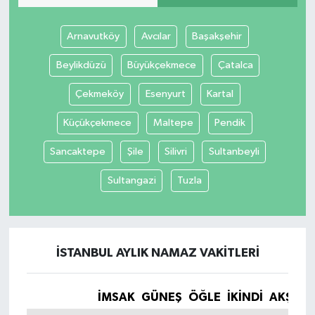
Arnavutköy
Avcılar
Başakşehir
Beylikdüzü
Büyükçekmece
Çatalca
Çekmeköy
Esenyurt
Kartal
Küçükçekmece
Maltepe
Pendik
Sancaktepe
Şile
Silivri
Sultanbeyli
Sultangazi
Tuzla
İSTANBUL AYLIK NAMAZ VAKITLERI
İMSAK
GÜNEŞ
ÖĞLE
İKINDI
AKŞAM