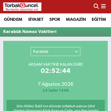
İzmir Nöbetçi Eczaneler
GÜNDEM
SİYASET
SPOR
MAGAZİN
EĞİTİM
İzmir Hava Durumu
Karabük Namaz Vakitleri
İzmir Namaz Vakitleri
Karabük
İzmir Trafik Yoğunluk Haritası
AKŞAM VAKTİNE KALAN SÜRE
Süper Lig Puan Durumu ve Fikstür
02:52:44
Tüm Manşetler
7 Ağustos 2026
24 Safer 1448
Son Dakika Haberleri
Kim Allâhü Teâlâ’nın dininde tefakkuh ederse (dînî
Haber Arşivi
ilimleri öğrenirse) Allah Azze ve Celle, ona (her işinde)