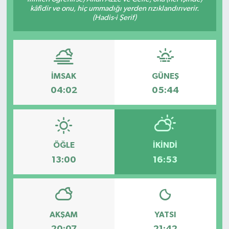
kâfîdir ve onu, hiç ummadığı yerden rızıklandırıverir.
(Hadis-i Şerif)
İMSAK
GÜNEŞ
04:02
05:44
ÖĞLE
İKINDI
13:00
16:53
AKŞAM
YATSI