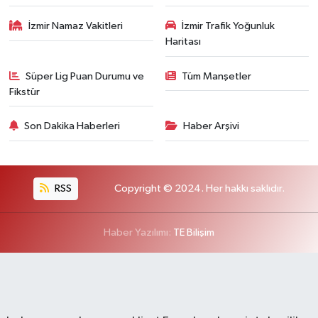
İzmir Namaz Vakitleri
İzmir Trafik Yoğunluk
Haritası
Süper Lig Puan Durumu ve
Tüm Manşetler
Fikstür
Son Dakika Haberleri
Haber Arşivi
RSS
Copyright © 2024. Her hakkı saklıdır.
Haber Yazılımı:
TE Bilişim