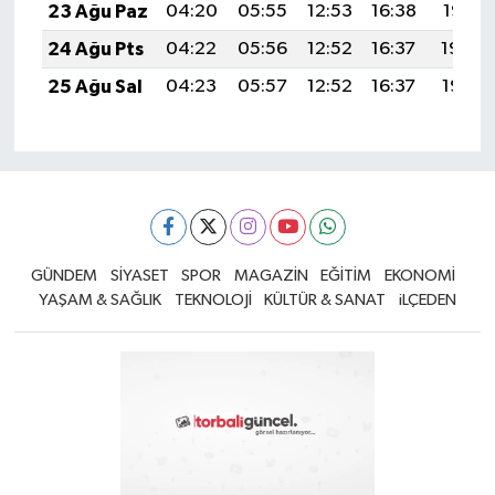
23 Ağu Paz
04:20
05:55
12:53
16:38
19:41
24 Ağu Pts
04:22
05:56
12:52
16:37
19:39
25 Ağu Sal
04:23
05:57
12:52
16:37
19:38
GÜNDEM
SİYASET
SPOR
MAGAZİN
EĞİTİM
EKONOMİ
YAŞAM & SAĞLIK
TEKNOLOJİ
KÜLTÜR & SANAT
iLÇEDEN