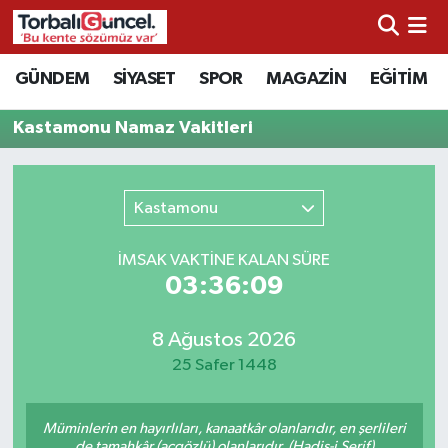
İzmir Nöbetçi Eczaneler
GÜNDEM
SİYASET
SPOR
MAGAZİN
EĞİTİM
İzmir Hava Durumu
Kastamonu Namaz Vakitleri
İzmir Namaz Vakitleri
Kastamonu
İzmir Trafik Yoğunluk Haritası
İMSAK VAKTİNE KALAN SÜRE
Süper Lig Puan Durumu ve Fikstür
03:36:09
Tüm Manşetler
8 Ağustos 2026
25 Safer 1448
Son Dakika Haberleri
Müminlerin en hayırlıları, kanaatkâr olanlarıdır, en şerlileri
Haber Arşivi
de tamahkâr (açgözlü) olanlarıdır. (Hadis-i Şerif)