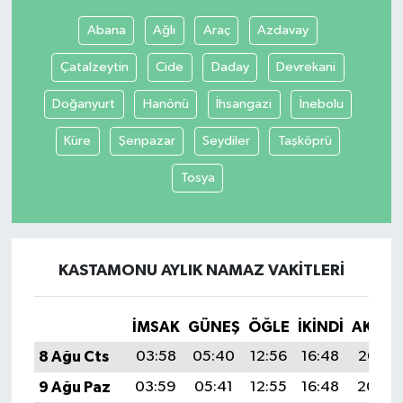
Abana
Ağlı
Araç
Azdavay
Çatalzeytin
Cide
Daday
Devrekani
Doğanyurt
Hanönü
İhsangazi
İnebolu
Küre
Şenpazar
Seydiler
Taşköprü
Tosya
KASTAMONU AYLIK NAMAZ VAKITLERI
İMSAK
GÜNEŞ
ÖĞLE
İKINDI
AKŞA
8 Ağu Cts
03:58
05:40
12:56
16:48
20:02
9 Ağu Paz
03:59
05:41
12:55
16:48
20:00