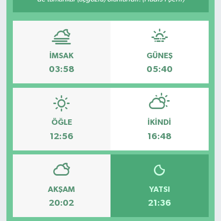
İMSAK
GÜNEŞ
03:58
05:40
ÖĞLE
İKINDI
12:56
16:48
AKŞAM
YATSI
20:02
21:36