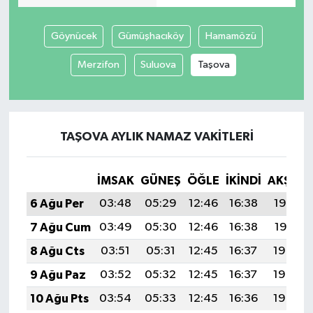
Göynücek
Gümüşhacıköy
Hamamözü
Merzifon
Suluova
Taşova
TAŞOVA AYLIK NAMAZ VAKITLERI
İMSAK
GÜNEŞ
ÖĞLE
İKINDI
AKŞAM
6 Ağu Per
03:48
05:29
12:46
16:38
19:53
7 Ağu Cum
03:49
05:30
12:46
16:38
19:51
8 Ağu Cts
03:51
05:31
12:45
16:37
19:50
9 Ağu Paz
03:52
05:32
12:45
16:37
19:49
10 Ağu Pts
03:54
05:33
12:45
16:36
19:48