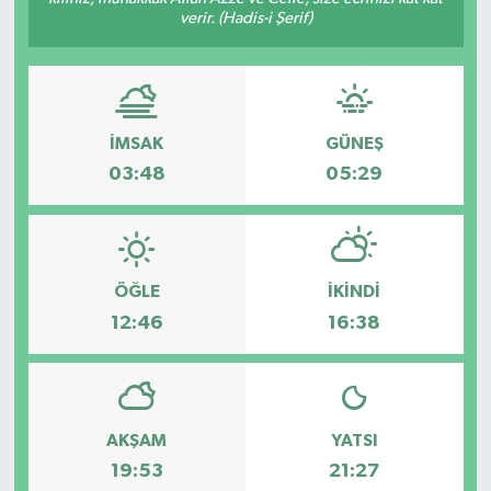
verir. (Hadis-i Şerif)
İMSAK
GÜNEŞ
03:48
05:29
ÖĞLE
İKINDI
12:46
16:38
AKŞAM
YATSI
19:53
21:27