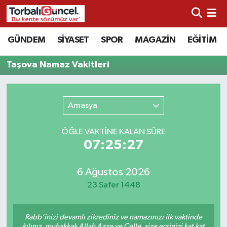
İzmir Nöbetçi Eczaneler
GÜNDEM
SİYASET
SPOR
MAGAZİN
EĞİTİM
İzmir Hava Durumu
Taşova Namaz Vakitleri
İzmir Namaz Vakitleri
Amasya
İzmir Trafik Yoğunluk Haritası
ÖĞLE VAKTİNE KALAN SÜRE
Süper Lig Puan Durumu ve Fikstür
07:25:27
Tüm Manşetler
6 Ağustos 2026
23 Safer 1448
Son Dakika Haberleri
Rabb’inizi devamlı zikrediniz ve namazınızı ilk vaktinde
Haber Arşivi
kılınız, muhakkak Allah Azze ve Celle, size ecrinizi kat kat