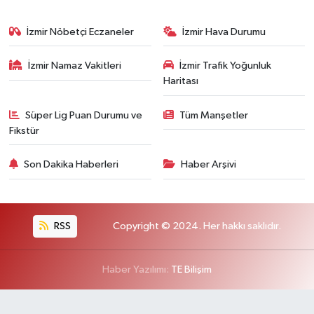
İzmir Nöbetçi Eczaneler
İzmir Hava Durumu
İzmir Namaz Vakitleri
İzmir Trafik Yoğunluk
Haritası
Süper Lig Puan Durumu ve
Tüm Manşetler
Fikstür
Son Dakika Haberleri
Haber Arşivi
RSS
Copyright © 2024. Her hakkı saklıdır.
Haber Yazılımı:
TE Bilişim