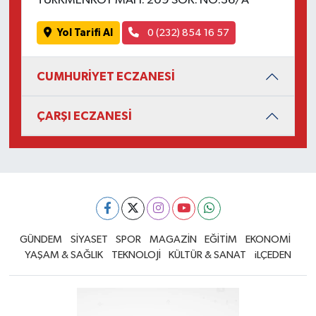
TÜRKMENKÖY MAH. 209 SOK. NO:36/A
Yol Tarifi Al
0 (232) 854 16 57
CUMHURİYET ECZANESİ
ÇARŞI ECZANESİ
GÜNDEM
SİYASET
SPOR
MAGAZİN
EĞİTİM
EKONOMİ
YAŞAM & SAĞLIK
TEKNOLOJİ
KÜLTÜR & SANAT
iLÇEDEN