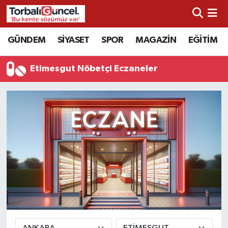
İzmir Nöbetçi Eczaneler
GÜNDEM
SİYASET
SPOR
MAGAZİN
EĞİTİM
İzmir Hava Durumu
Etimesgut Nöbetçi Eczaneler
İzmir Namaz Vakitleri
İzmir Trafik Yoğunluk Haritası
Süper Lig Puan Durumu ve Fikstür
Tüm Manşetler
Son Dakika Haberleri
Haber Arşivi