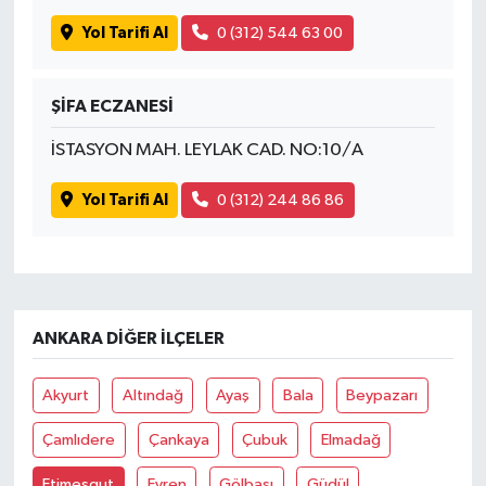
Yol Tarifi Al
0 (312) 544 63 00
ŞİFA ECZANESİ
İSTASYON MAH. LEYLAK CAD. NO:10/A
Yol Tarifi Al
0 (312) 244 86 86
ANKARA DIĞER İLÇELER
Akyurt
Altındağ
Ayaş
Bala
Beypazarı
Çamlıdere
Çankaya
Çubuk
Elmadağ
Etimesgut
Evren
Gölbaşı
Güdül