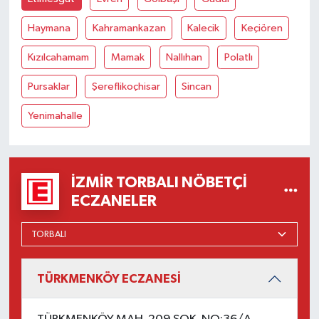
Haymana
Kahramankazan
Kalecik
Keçiören
Kızılcahamam
Mamak
Nallıhan
Polatlı
Pursaklar
Şereflikoçhisar
Sincan
Yenimahalle
İZMIR TORBALI NÖBETÇI
ECZANELER
TÜRKMENKÖY ECZANESİ