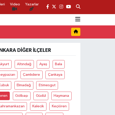
eri
Video
Yazarlar
NKARA DIĞER İLÇELER
Akyurt
Altındağ
Ayaş
Bala
Beypazarı
Çamlıdere
Çankaya
Çubuk
Elmadağ
Etimesgut
Evren
Gölbaşı
Güdül
Haymana
Kahramankazan
Kalecik
Keçiören