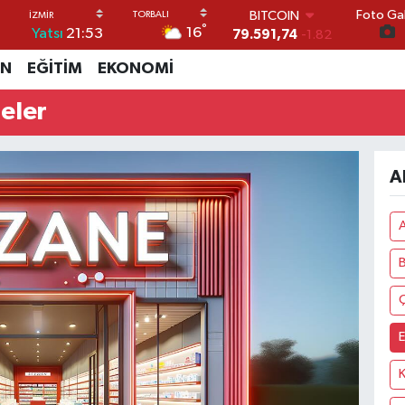
Foto Gal
BITCOIN
°
16
Yatsı
21:53
79.591,74
-1.82
DOLAR
İN
EĞİTİM
EKONOMİ
45,43620
0.02
EURO
eler
53,38690
0.19
STERLİN
61,60380
0.18
G.ALTIN
A
6862,09000
0.19
BİST100
14.598,00
0