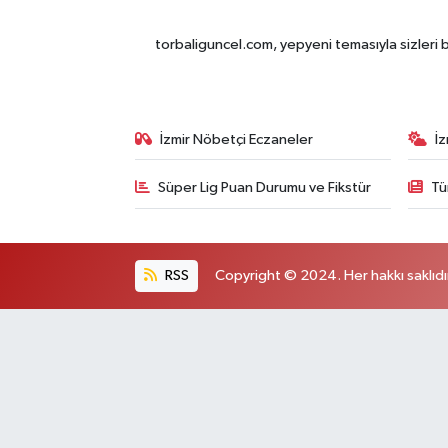
torbaliguncel.com, yepyeni temasıyla sizleri b
İzmir Nöbetçi Eczaneler
İ
Süper Lig Puan Durumu ve Fikstür
Tü
RSS
Copyright © 2024. Her hakkı saklıdı