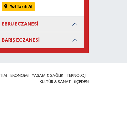
Yol Tarifi Al
EBRU ECZANESİ
BARIŞ ECZANESİ
İTİM
EKONOMİ
YAŞAM & SAĞLIK
TEKNOLOJİ
KÜLTÜR & SANAT
iLÇEDEN