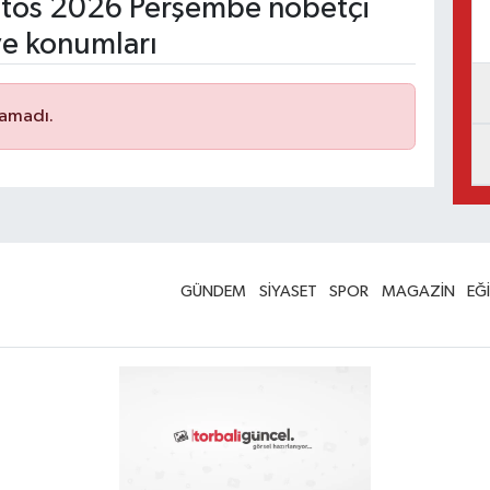
tos 2026 Perşembe nöbetçi
ve konumları
namadı.
GÜNDEM
SİYASET
SPOR
MAGAZİN
EĞ