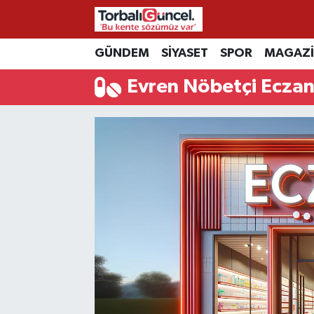
İzmir Nöbetçi Eczaneler
GÜNDEM
SİYASET
SPOR
MAGAZ
Evren Nöbetçi Eczan
İzmir Hava Durumu
İzmir Namaz Vakitleri
İzmir Trafik Yoğunluk Haritası
Süper Lig Puan Durumu ve Fikstür
Tüm Manşetler
Son Dakika Haberleri
Haber Arşivi