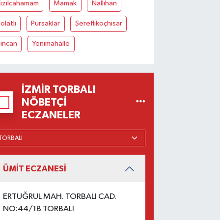
Kızılcahamam
Mamak
Nallıhan
olatlı
Pursaklar
Şereflikoçhisar
incan
Yenimahalle
İZMIR TORBALI
NÖBETÇI
ECZANELER
ÜMİT ECZANESİ
ERTUĞRUL MAH. TORBALI CAD.
NO:44/1B TORBALI