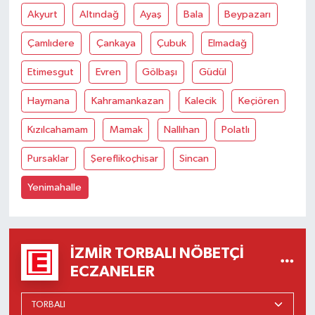
Akyurt
Altındağ
Ayaş
Bala
Beypazarı
Çamlıdere
Çankaya
Çubuk
Elmadağ
Etimesgut
Evren
Gölbaşı
Güdül
Haymana
Kahramankazan
Kalecik
Keçiören
Kızılcahamam
Mamak
Nallıhan
Polatlı
Pursaklar
Şereflikoçhisar
Sincan
Yenimahalle
İZMIR TORBALI NÖBETÇI
ECZANELER