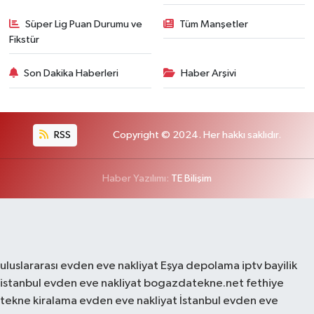
Süper Lig Puan Durumu ve
Tüm Manşetler
Fikstür
Son Dakika Haberleri
Haber Arşivi
RSS
Copyright © 2024. Her hakkı saklıdır.
Haber Yazılımı:
TE Bilişim
uluslararası evden eve nakliyat
Eşya depolama
iptv bayilik
istanbul evden eve nakliyat
bogazdatekne.net
fethiye
tekne kiralama
evden eve nakliyat
İstanbul evden eve