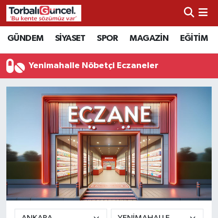
İzmir Nöbetçi Eczaneler
GÜNDEM
SİYASET
SPOR
MAGAZİN
EĞİTİM
İzmir Hava Durumu
Yenimahalle Nöbetçi Eczaneler
İzmir Namaz Vakitleri
İzmir Trafik Yoğunluk Haritası
Süper Lig Puan Durumu ve Fikstür
Tüm Manşetler
Son Dakika Haberleri
Haber Arşivi