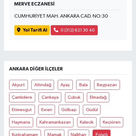
MERVE ECZANESİ
CUMHURİYET MAH. ANKARA CAD. NO:30
Yol Tarifi Al
0 (312) 621 30 40
ANKARA DIĞER İLÇELER
Akyurt
Altındağ
Ayaş
Bala
Beypazarı
Çamlıdere
Çankaya
Çubuk
Elmadağ
Etimesgut
Evren
Gölbaşı
Güdül
Haymana
Kahramankazan
Kalecik
Keçiören
Kızılcahamam
Mamak
Nallıhan
Polatlı