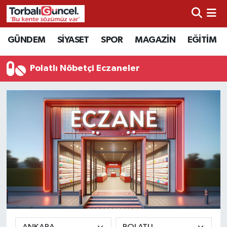
İzmir Nöbetçi Eczaneler
GÜNDEM
SİYASET
SPOR
MAGAZİN
EĞİTİM
İzmir Hava Durumu
Polatlı Nöbetçi Eczaneler
İzmir Namaz Vakitleri
İzmir Trafik Yoğunluk Haritası
Süper Lig Puan Durumu ve Fikstür
Tüm Manşetler
Son Dakika Haberleri
Haber Arşivi