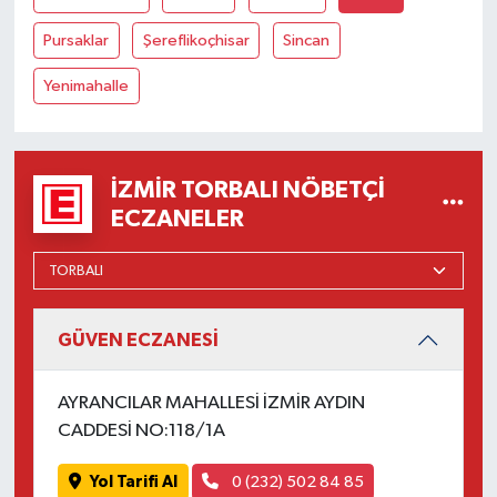
Pursaklar
Şereflikoçhisar
Sincan
Yenimahalle
İZMIR TORBALI NÖBETÇI
ECZANELER
GÜVEN ECZANESİ
AYRANCILAR MAHALLESİ İZMİR AYDIN
CADDESİ NO:118/1A
Yol Tarifi Al
0 (232) 502 84 85