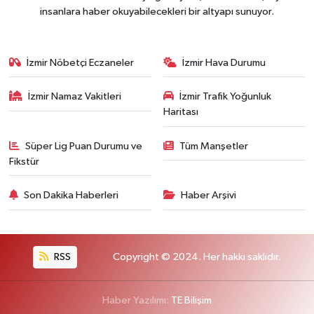
insanlara haber okuyabilecekleri bir altyapı sunuyor.
İzmir Nöbetçi Eczaneler
İzmir Hava Durumu
İzmir Namaz Vakitleri
İzmir Trafik Yoğunluk
Haritası
Süper Lig Puan Durumu ve
Tüm Manşetler
Fikstür
Son Dakika Haberleri
Haber Arşivi
RSS
Copyright © 2024. Her hakkı saklıdır.
Haber Yazılımı:
TE Bilişim