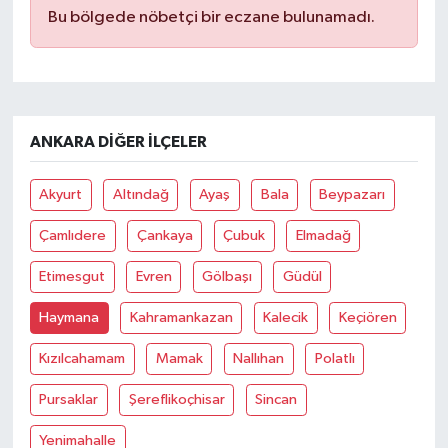
Bu bölgede nöbetçi bir eczane bulunamadı.
ANKARA DIĞER İLÇELER
Akyurt
Altındağ
Ayaş
Bala
Beypazarı
Çamlıdere
Çankaya
Çubuk
Elmadağ
Etimesgut
Evren
Gölbaşı
Güdül
Haymana
Kahramankazan
Kalecik
Keçiören
Kızılcahamam
Mamak
Nallıhan
Polatlı
Pursaklar
Şereflikoçhisar
Sincan
Yenimahalle