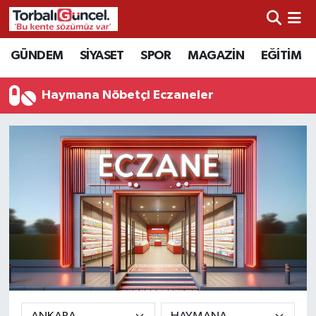
İzmir Nöbetçi Eczaneler
GÜNDEM
SİYASET
SPOR
MAGAZİN
EĞİTİM
İzmir Hava Durumu
Haymana Nöbetçi Eczaneler
İzmir Namaz Vakitleri
İzmir Trafik Yoğunluk Haritası
Süper Lig Puan Durumu ve Fikstür
Tüm Manşetler
Son Dakika Haberleri
Haber Arşivi