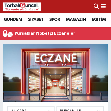
İzmir Nöbetçi Eczaneler
GÜNDEM
SİYASET
SPOR
MAGAZİN
EĞİTİM
İzmir Hava Durumu
Pursaklar Nöbetçi Eczaneler
İzmir Namaz Vakitleri
İzmir Trafik Yoğunluk Haritası
Süper Lig Puan Durumu ve Fikstür
Tüm Manşetler
Son Dakika Haberleri
Haber Arşivi