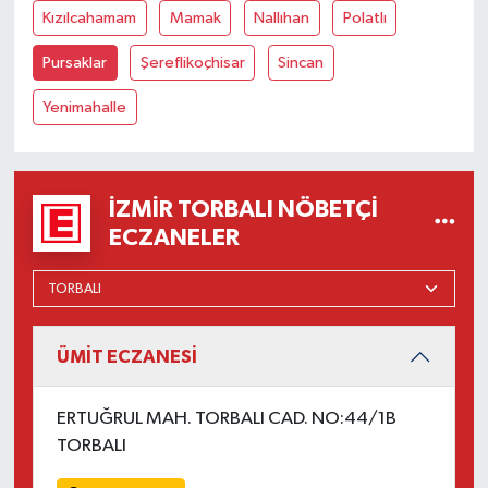
Kızılcahamam
Mamak
Nallıhan
Polatlı
Pursaklar
Şereflikoçhisar
Sincan
Yenimahalle
İZMIR TORBALI NÖBETÇI
ECZANELER
ÜMİT ECZANESİ
ERTUĞRUL MAH. TORBALI CAD. NO:44/1B
TORBALI