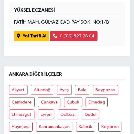
YÜKSEL ECZANESİ
FATİH MAH. GÜLYAZ CAD. PAY SOK. NO:1/B
Yol Tarifi Al
0 (312) 527 28 04
ANKARA DIĞER İLÇELER
Akyurt
Altındağ
Ayaş
Bala
Beypazarı
Çamlıdere
Çankaya
Çubuk
Elmadağ
Etimesgut
Evren
Gölbaşı
Güdül
Haymana
Kahramankazan
Kalecik
Keçiören