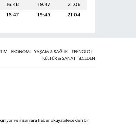
16:48
19:47
21:06
16:47
19:45
21:04
İTİM
EKONOMİ
YAŞAM & SAĞLIK
TEKNOLOJİ
KÜLTÜR & SANAT
iLÇEDEN
çınıyor ve insanlara haber okuyabilecekleri bir