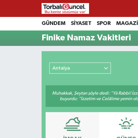
İzmir Nöbetçi Eczaneler
GÜNDEM
SİYASET
SPOR
MAGAZ
Finike Namaz Vakitleri
İzmir Hava Durumu
İzmir Namaz Vakitleri
Antalya
İzmir Trafik Yoğunluk Haritası
Süper Lig Puan Durumu ve Fikstür
Muhakkak, Şeytan şöyle dedi: "Yâ Rabbi! İzze
buyurdu: "İzzetim ve Celâlime yemin ols
Tüm Manşetler
Son Dakika Haberleri
Haber Arşivi