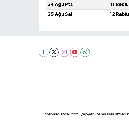
24 Ağu Pts
11 Rebi
25 Ağu Sal
12 Rebi
torbaliguncel.com, yepyeni temasıyla sizleri b