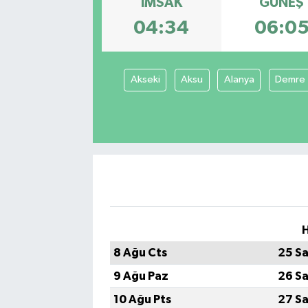
İMSAK
GÜNEŞ
04:34
06:0
Akseki
Aksu
Alanya
Demre
H
8 Ağu Cts
25 Sa
9 Ağu Paz
26 Sa
10 Ağu Pts
27 Sa