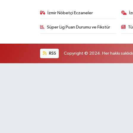
İzmir Nöbetçi Eczaneler
İ
Süper Lig Puan Durumu ve Fikstür
Tü
RSS
Copyright © 2024. Her hakkı saklıdı