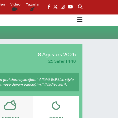
eri
Video
Yazarlar
8 Ağustos 2026
25 Safer 1448
an geri durmayacağım." Allâhü Teâlâ ise şöyle
fetmeye devam edeceğim." (Hadis-i Şerif)