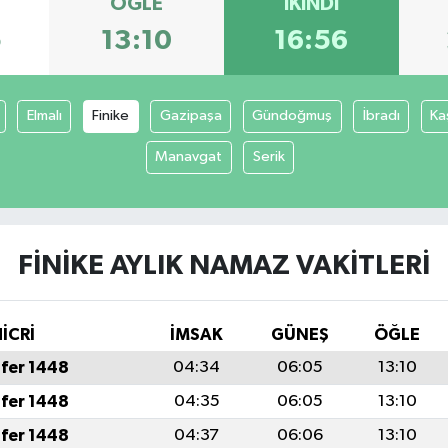
ÖĞLE
İKINDI
5
13:10
16:56
Elmalı
Finike
Gazipaşa
Gündoğmuş
İbradı
Ka
Manavgat
Serik
FINIKE AYLIK NAMAZ VAKITLERI
İCRİ
İMSAK
GÜNEŞ
ÖĞLE
fer 1448
04:34
06:05
13:10
fer 1448
04:35
06:05
13:10
fer 1448
04:37
06:06
13:10