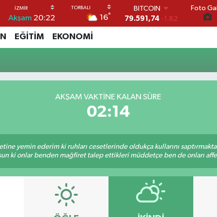
Foto Gal
BITCOIN
°
16
Akşam
20:22
79.591,74
-1.82
DOLAR
İN
EĞİTİM
EKONOMİ
45,43620
0.02
EURO
53,38690
0.19
STERLİN
61,60380
0.18
G.ALTIN
AKŞAM VAKTİNE KALAN SÜRE
6862,09000
0.19
02:13
BİST100
14.598,00
0
tine yemin ederim ki ruhları cesetlerinde oldukça kullarını saptırmakt
un ki onlar benden mağfiret talep ettikleri müddetçe ben de onları af