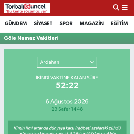
İzmir Nöbetçi Eczaneler
GÜNDEM
SİYASET
SPOR
MAGAZİN
EĞİTİM
İzmir Hava Durumu
Göle Namaz Vakitleri
İzmir Namaz Vakitleri
Ardahan
İzmir Trafik Yoğunluk Haritası
İKINDI VAKTİNE KALAN SÜRE
Süper Lig Puan Durumu ve Fikstür
52:22
Tüm Manşetler
6 Ağustos 2026
23 Safer 1448
Son Dakika Haberleri
Kimin ilmi artar da dünyaya karşı (rağbeti azalarak) zühdü
Haber Arşivi
artmazsa o kimsenin ancak Allâhü Teâlâ’dan uzaklığı