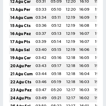
12 Ağu Çar
03:31
05:09
12:20
16:10
19:20
13 Ağu Per
03:33
05:10
12:20
16:09
19:19
14 Ağu Cum
03:34
05:11
12:19
16:09
19:17
15 Ağu Cts
03:36
05:12
12:19
16:08
19:16
16 Ağu Paz
03:37
05:13
12:19
16:07
19:15
17 Ağu Pts
03:39
05:14
12:19
16:07
19:13
18 Ağu Sal
03:40
05:15
12:19
16:06
19:12
19 Ağu Çar
03:42
05:16
12:18
16:05
19:10
20 Ağu Per
03:43
05:17
12:18
16:05
19:09
21 Ağu Cum
03:44
05:18
12:18
16:04
19:07
22 Ağu Cts
03:46
05:19
12:18
16:03
19:06
23 Ağu Paz
03:47
05:20
12:17
16:03
19:04
24 Ağu Pts
03:49
05:21
12:17
16:02
19:03