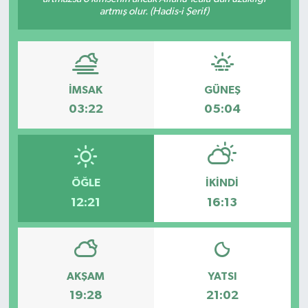
artmış olur. (Hadis-i Şerif)
İMSAK
GÜNEŞ
03:22
05:04
ÖĞLE
İKINDI
12:21
16:13
AKŞAM
YATSI
19:28
21:02