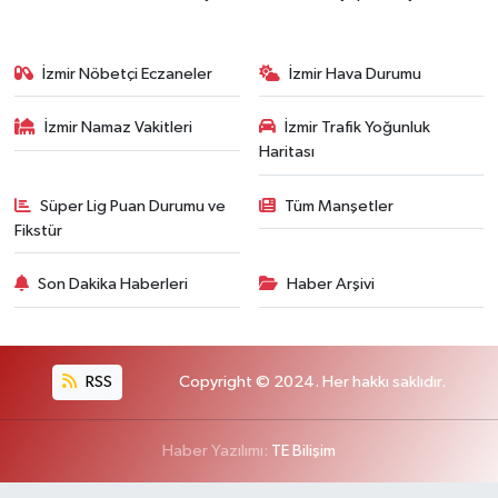
İzmir Nöbetçi Eczaneler
İzmir Hava Durumu
İzmir Namaz Vakitleri
İzmir Trafik Yoğunluk
Haritası
Süper Lig Puan Durumu ve
Tüm Manşetler
Fikstür
Son Dakika Haberleri
Haber Arşivi
RSS
Copyright © 2024. Her hakkı saklıdır.
Haber Yazılımı:
TE Bilişim