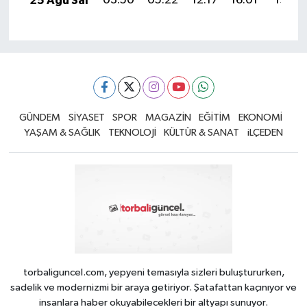
25 Ağu Sal
03:50
05:22
12:17
16:01
19:01
GÜNDEM
SİYASET
SPOR
MAGAZİN
EĞİTİM
EKONOMİ
YAŞAM & SAĞLIK
TEKNOLOJİ
KÜLTÜR & SANAT
iLÇEDEN
torbaliguncel.com, yepyeni temasıyla sizleri buluştururken,
sadelik ve modernizmi bir araya getiriyor. Şatafattan kaçınıyor ve
insanlara haber okuyabilecekleri bir altyapı sunuyor.