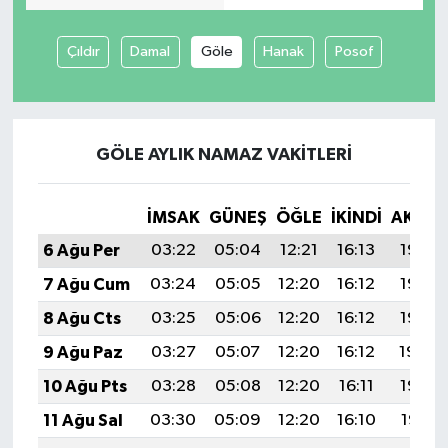
Çıldır
Damal
Göle
Hanak
Posof
GÖLE AYLIK NAMAZ VAKITLERI
İMSAK
GÜNEŞ
ÖĞLE
İKINDI
AKŞA
6 Ağu Per
03:22
05:04
12:21
16:13
19:28
7 Ağu Cum
03:24
05:05
12:20
16:12
19:26
8 Ağu Cts
03:25
05:06
12:20
16:12
19:25
9 Ağu Paz
03:27
05:07
12:20
16:12
19:24
10 Ağu Pts
03:28
05:08
12:20
16:11
19:23
11 Ağu Sal
03:30
05:09
12:20
16:10
19:21