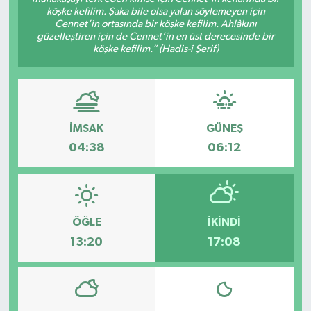
köşke kefilim. Şaka bile olsa yalan söylemeyen için
Cennet’in ortasında bir köşke kefilim. Ahlâkını
güzelleştiren için de Cennet’in en üst derecesinde bir
köşke kefilim.” (Hadis-i Şerif)
İMSAK
GÜNEŞ
04:38
06:12
ÖĞLE
İKINDI
13:20
17:08