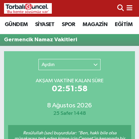
İzmir Nöbetçi Eczaneler
GÜNDEM
SİYASET
SPOR
MAGAZİN
EĞİTİM
İzmir Hava Durumu
Germencik Namaz Vakitleri
İzmir Namaz Vakitleri
Aydın
İzmir Trafik Yoğunluk Haritası
AKŞAM VAKTİNE KALAN SÜRE
Süper Lig Puan Durumu ve Fikstür
02:51:58
Tüm Manşetler
8 Ağustos 2026
25 Safer 1448
Son Dakika Haberleri
Resûlullah (sav) buyurdular: “Ben, haklı bile olsa
Haber Arşivi
münakaşayı terk eden kimse için Cennet’in kenarında bir