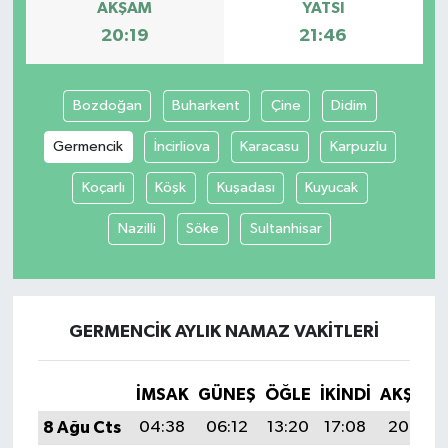
AKŞAM
YATSI
20:19
21:46
Bozdoğan
Buharkent
Çine
Didim
Germencik
İncirliova
Karacasu
Karpuzlu
Koçarlı
Köşk
Kuşadası
Kuyucak
Nazilli
Söke
Sultanhisar
GERMENCIK AYLIK NAMAZ VAKITLERI
İMSAK
GÜNEŞ
ÖĞLE
İKINDI
AKŞAM
8 Ağu Cts
04:38
06:12
13:20
17:08
20:19