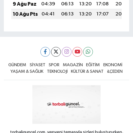
9 Ağu Paz
04:39
06:13
13:20
17:08
20:18
10 Ağu Pts
04:41
06:13
13:20
17:07
20:17
GÜNDEM
SİYASET
SPOR
MAGAZİN
EĞİTİM
EKONOMİ
YAŞAM & SAĞLIK
TEKNOLOJİ
KÜLTÜR & SANAT
iLÇEDEN
torbaliguncel.com, yepyeni temasıyla sizleri buluştururken,