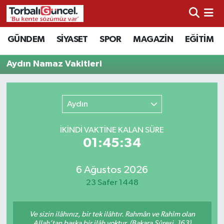
İzmir Nöbetçi Eczaneler
GÜNDEM
SİYASET
SPOR
MAGAZİN
EĞİTİM
İzmir Hava Durumu
Aydın Namaz Vakitleri
İzmir Namaz Vakitleri
Aydın
İzmir Trafik Yoğunluk Haritası
İKINDI VAKTİNE KALAN SÜRE
Süper Lig Puan Durumu ve Fikstür
01:45:34
Tüm Manşetler
6 Ağustos 2026
23 Safer 1448
Son Dakika Haberleri
Ve sizin ilâhınız, bir tek ilâhtır. Rahmân ve Rahîm olan
Haber Arşivi
Allah’tan başka bir ilâh yoktur. (Bakara Sûresi, 163)