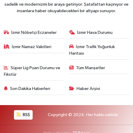
sadelik ve modernizmi bir araya getiriyor. Şatafattan kaçınıyor ve
insanlara haber okuyabilecekleri bir altyapı sunuyor.
İzmir Nöbetçi Eczaneler
İzmir Hava Durumu
İzmir Namaz Vakitleri
İzmir Trafik Yoğunluk
Haritası
Süper Lig Puan Durumu ve
Tüm Manşetler
Fikstür
Son Dakika Haberleri
Haber Arşivi
RSS
Copyright © 2024. Her hakkı saklıdır.