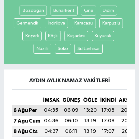
Bozdoğan
Buharkent
Çine
Didim
Germencik
İncirliova
Karacasu
Karpuzlu
Koçarlı
Köşk
Kuşadası
Kuyucak
Nazilli
Söke
Sultanhisar
AYDIN AYLIK NAMAZ VAKITLERI
İMSAK
GÜNEŞ
ÖĞLE
İKINDI
AKŞAM
6 Ağu Per
04:35
06:09
13:20
17:08
20:20
7 Ağu Cum
04:36
06:10
13:19
17:08
20:19
8 Ağu Cts
04:37
06:11
13:19
17:07
20:18