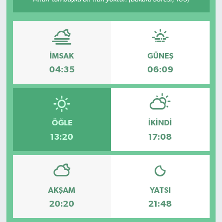
İMSAK
GÜNEŞ
04:35
06:09
ÖĞLE
İKINDI
13:20
17:08
AKŞAM
YATSI
20:20
21:48