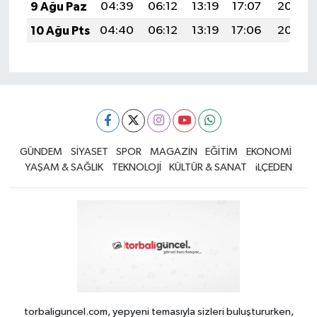
9 Ağu Paz
04:39
06:12
13:19
17:07
20:17
10 Ağu Pts
04:40
06:12
13:19
17:06
20:16
GÜNDEM
SİYASET
SPOR
MAGAZİN
EĞİTİM
EKONOMİ
YAŞAM & SAĞLIK
TEKNOLOJİ
KÜLTÜR & SANAT
iLÇEDEN
torbaliguncel.com, yepyeni temasıyla sizleri buluştururken,