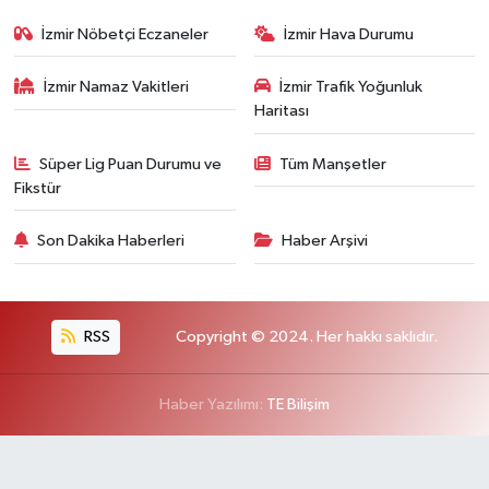
İzmir Nöbetçi Eczaneler
İzmir Hava Durumu
İzmir Namaz Vakitleri
İzmir Trafik Yoğunluk
Haritası
Süper Lig Puan Durumu ve
Tüm Manşetler
Fikstür
Son Dakika Haberleri
Haber Arşivi
RSS
Copyright © 2024. Her hakkı saklıdır.
Haber Yazılımı:
TE Bilişim