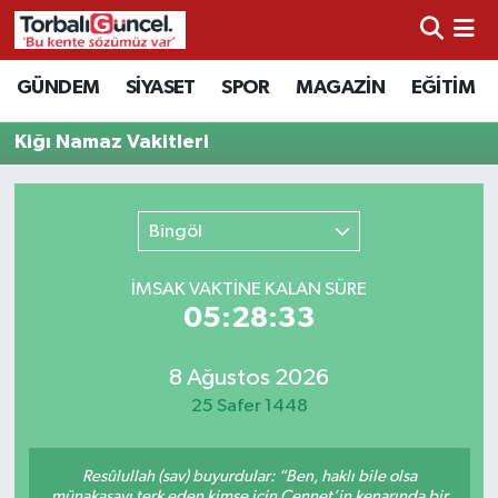
İzmir Nöbetçi Eczaneler
GÜNDEM
SİYASET
SPOR
MAGAZİN
EĞİTİM
İzmir Hava Durumu
Kiğı Namaz Vakitleri
İzmir Namaz Vakitleri
Bingöl
İzmir Trafik Yoğunluk Haritası
İMSAK VAKTİNE KALAN SÜRE
Süper Lig Puan Durumu ve Fikstür
05:28:33
Tüm Manşetler
8 Ağustos 2026
25 Safer 1448
Son Dakika Haberleri
Resûlullah (sav) buyurdular: “Ben, haklı bile olsa
Haber Arşivi
münakaşayı terk eden kimse için Cennet’in kenarında bir