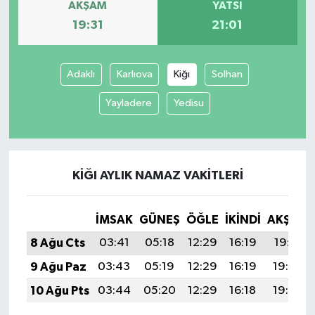
AKŞAM
YATSI
19:31
21:01
Adaklı
Karlıova
Kiğı
Solhan
Yayladere
Yedisu
KIĞI AYLIK NAMAZ VAKITLERI
İMSAK
GÜNEŞ
ÖĞLE
İKINDI
AKŞAM
8 Ağu Cts
03:41
05:18
12:29
16:19
19:31
9 Ağu Paz
03:43
05:19
12:29
16:19
19:30
10 Ağu Pts
03:44
05:20
12:29
16:18
19:29