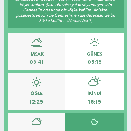
köşke kefilim. Şaka bile olsa yalan söylemeyen için
Cennet’in ortasında bir köşke kefilim. Ahlâkını
güzelleştiren için de Cennet’in en üst derecesinde bir
köşke kefilim.” (Hadis-i Şerif)
İMSAK
GÜNEŞ
03:41
05:18
ÖĞLE
İKINDI
12:29
16:19