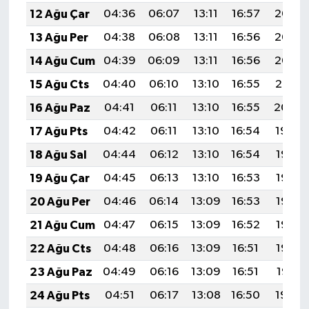
12 Ağu Çar
04:36
06:07
13:11
16:57
20:05
13 Ağu Per
04:38
06:08
13:11
16:56
20:03
14 Ağu Cum
04:39
06:09
13:11
16:56
20:02
15 Ağu Cts
04:40
06:10
13:10
16:55
20:01
16 Ağu Paz
04:41
06:11
13:10
16:55
20:00
17 Ağu Pts
04:42
06:11
13:10
16:54
19:59
18 Ağu Sal
04:44
06:12
13:10
16:54
19:57
19 Ağu Çar
04:45
06:13
13:10
16:53
19:56
20 Ağu Per
04:46
06:14
13:09
16:53
19:55
21 Ağu Cum
04:47
06:15
13:09
16:52
19:53
22 Ağu Cts
04:48
06:16
13:09
16:51
19:52
23 Ağu Paz
04:49
06:16
13:09
16:51
19:51
24 Ağu Pts
04:51
06:17
13:08
16:50
19:49