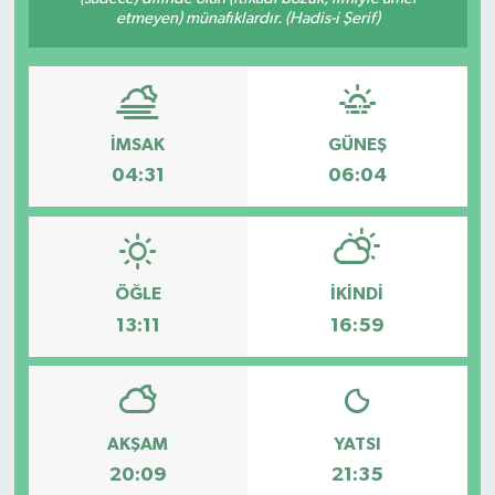
etmeyen) münafıklardır. (Hadis-i Şerif)
İMSAK
GÜNEŞ
04:31
06:04
ÖĞLE
İKINDI
13:11
16:59
AKŞAM
YATSI
20:09
21:35