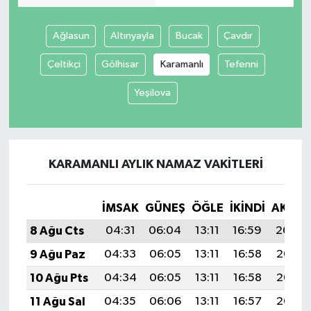
Ağlasun
Altınyayla
Bucak
Çavdır
Çeltikçi
Gölhisar
Karamanlı
Tefenni
Yeşilova
KARAMANLI AYLIK NAMAZ VAKITLERI
İMSAK
GÜNEŞ
ÖĞLE
İKINDI
AKŞA
8 Ağu Cts
04:31
06:04
13:11
16:59
20:09
9 Ağu Paz
04:33
06:05
13:11
16:58
20:08
10 Ağu Pts
04:34
06:05
13:11
16:58
20:07
11 Ağu Sal
04:35
06:06
13:11
16:57
20:06