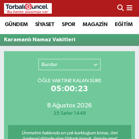
İzmir Nöbetçi Eczaneler
GÜNDEM
SİYASET
SPOR
MAGAZİN
EĞİTİM
İzmir Hava Durumu
Karamanlı Namaz Vakitleri
İzmir Namaz Vakitleri
Burdur
İzmir Trafik Yoğunluk Haritası
ÖĞLE VAKTİNE KALAN SÜRE
Süper Lig Puan Durumu ve Fikstür
05:00:23
Tüm Manşetler
8 Ağustos 2026
25 Safer 1448
Son Dakika Haberleri
Ümmetim hakkında en çok korktuğum kimse, ilmi
Haber Arşivi
(sadece) dilinde olan (itikadı bozuk, ilmiyle amel