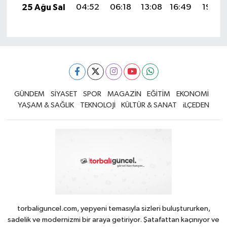
25 Ağu Sal
04:52
06:18
13:08
16:49
19:48
GÜNDEM
SİYASET
SPOR
MAGAZİN
EĞİTİM
EKONOMİ
YAŞAM & SAĞLIK
TEKNOLOJİ
KÜLTÜR & SANAT
iLÇEDEN
torbaliguncel.com, yepyeni temasıyla sizleri buluştururken,
sadelik ve modernizmi bir araya getiriyor. Şatafattan kaçınıyor ve