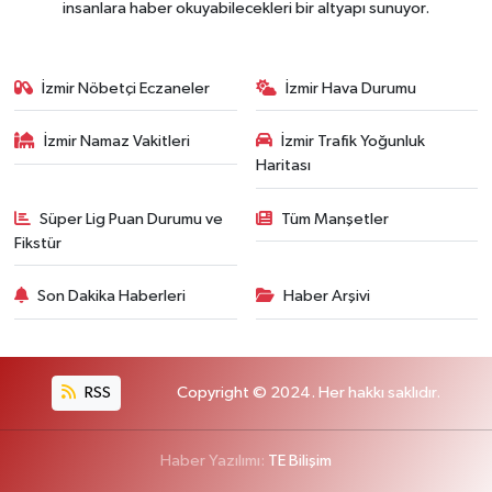
insanlara haber okuyabilecekleri bir altyapı sunuyor.
İzmir Nöbetçi Eczaneler
İzmir Hava Durumu
İzmir Namaz Vakitleri
İzmir Trafik Yoğunluk
Haritası
Süper Lig Puan Durumu ve
Tüm Manşetler
Fikstür
Son Dakika Haberleri
Haber Arşivi
RSS
Copyright © 2024. Her hakkı saklıdır.
Haber Yazılımı:
TE Bilişim