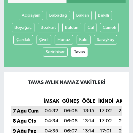
Acıpayam
Babadağ
Baklan
Bekilli
Beyağaç
Bozkurt
Buldan
Çal
Çameli
Çardak
Çivril
Honaz
Kale
Sarayköy
Serinhisar
Tavas
TAVAS AYLIK NAMAZ VAKITLERI
İMSAK
GÜNEŞ
ÖĞLE
İKINDI
AKŞA
7 Ağu Cum
04:32
06:06
13:15
17:02
20:14
8 Ağu Cts
04:34
06:06
13:14
17:02
20:13
9 Ağu Paz
04:35
06:07
13:14
17:01
20:12