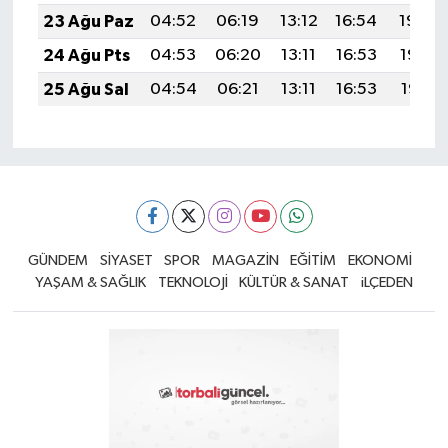
23 Ağu Paz
04:52
06:19
13:12
16:54
19:54
24 Ağu Pts
04:53
06:20
13:11
16:53
19:53
25 Ağu Sal
04:54
06:21
13:11
16:53
19:51
GÜNDEM
SİYASET
SPOR
MAGAZİN
EĞİTİM
EKONOMİ
YAŞAM & SAĞLIK
TEKNOLOJİ
KÜLTÜR & SANAT
iLÇEDEN