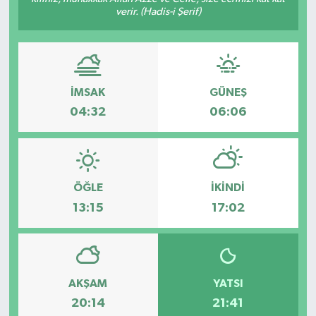
verir. (Hadis-i Şerif)
İMSAK
GÜNEŞ
04:32
06:06
ÖĞLE
İKINDI
13:15
17:02
AKŞAM
YATSI
20:14
21:41