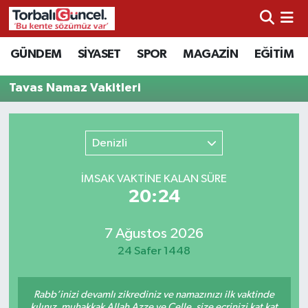
İzmir Nöbetçi Eczaneler
GÜNDEM
SİYASET
SPOR
MAGAZİN
EĞİTİM
İzmir Hava Durumu
Tavas Namaz Vakitleri
İzmir Namaz Vakitleri
Denizli
İzmir Trafik Yoğunluk Haritası
İMSAK VAKTİNE KALAN SÜRE
Süper Lig Puan Durumu ve Fikstür
20:24
Tüm Manşetler
7 Ağustos 2026
24 Safer 1448
Son Dakika Haberleri
Rabb’inizi devamlı zikrediniz ve namazınızı ilk vaktinde
Haber Arşivi
kılınız, muhakkak Allah Azze ve Celle, size ecrinizi kat kat