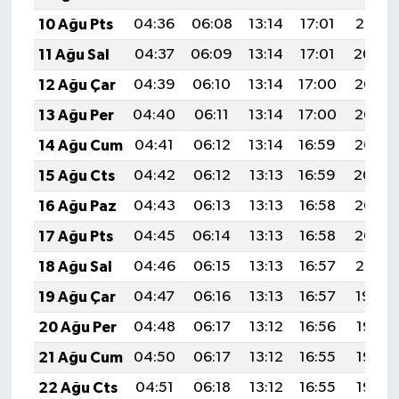
10 Ağu Pts
04:36
06:08
13:14
17:01
20:10
11 Ağu Sal
04:37
06:09
13:14
17:01
20:09
12 Ağu Çar
04:39
06:10
13:14
17:00
20:08
13 Ağu Per
04:40
06:11
13:14
17:00
20:07
14 Ağu Cum
04:41
06:12
13:14
16:59
20:06
15 Ağu Cts
04:42
06:12
13:13
16:59
20:04
16 Ağu Paz
04:43
06:13
13:13
16:58
20:03
17 Ağu Pts
04:45
06:14
13:13
16:58
20:02
18 Ağu Sal
04:46
06:15
13:13
16:57
20:01
19 Ağu Çar
04:47
06:16
13:13
16:57
19:59
20 Ağu Per
04:48
06:17
13:12
16:56
19:58
21 Ağu Cum
04:50
06:17
13:12
16:55
19:57
22 Ağu Cts
04:51
06:18
13:12
16:55
19:55