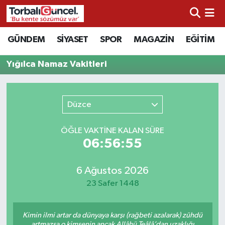
İzmir Nöbetçi Eczaneler
GÜNDEM
SİYASET
SPOR
MAGAZİN
EĞİTİM
İzmir Hava Durumu
Yığılca Namaz Vakitleri
İzmir Namaz Vakitleri
Düzce
İzmir Trafik Yoğunluk Haritası
ÖĞLE VAKTİNE KALAN SÜRE
Süper Lig Puan Durumu ve Fikstür
06:56:55
Tüm Manşetler
6 Ağustos 2026
23 Safer 1448
Son Dakika Haberleri
Kimin ilmi artar da dünyaya karşı (rağbeti azalarak) zühdü
Haber Arşivi
artmazsa o kimsenin ancak Allâhü Teâlâ’dan uzaklığı