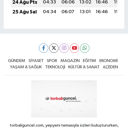
24 Ağu Pts
04:33
06:06
13:02
16:46
19:48
25 Ağu Sal
04:34
06:07
13:01
16:46
19:46
GÜNDEM
SİYASET
SPOR
MAGAZİN
EĞİTİM
EKONOMİ
YAŞAM & SAĞLIK
TEKNOLOJİ
KÜLTÜR & SANAT
iLÇEDEN
torbaliguncel.com, yepyeni temasıyla sizleri buluştururken,