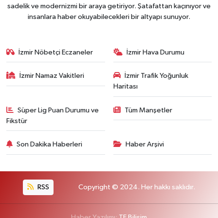
sadelik ve modernizmi bir araya getiriyor. Şatafattan kaçınıyor ve
insanlara haber okuyabilecekleri bir altyapı sunuyor.
İzmir Nöbetçi Eczaneler
İzmir Hava Durumu
İzmir Namaz Vakitleri
İzmir Trafik Yoğunluk
Haritası
Süper Lig Puan Durumu ve
Tüm Manşetler
Fikstür
Son Dakika Haberleri
Haber Arşivi
RSS
Copyright © 2024. Her hakkı saklıdır.
Haber Yazılımı:
TE Bilişim