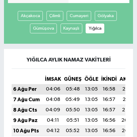
Akçakoca
Çilimli
Cumayeri
Gölyaka
Gümüşova
Kaynaşlı
Yığılca
YIĞILCA AYLIK NAMAZ VAKITLERI
İMSAK
GÜNEŞ
ÖĞLE
İKINDI
AKŞA
6 Ağu Per
04:06
05:48
13:05
16:58
20:13
7 Ağu Cum
04:08
05:49
13:05
16:57
20:11
8 Ağu Cts
04:09
05:50
13:05
16:57
20:10
9 Ağu Paz
04:11
05:51
13:05
16:56
20:09
10 Ağu Pts
04:12
05:52
13:05
16:56
20:08