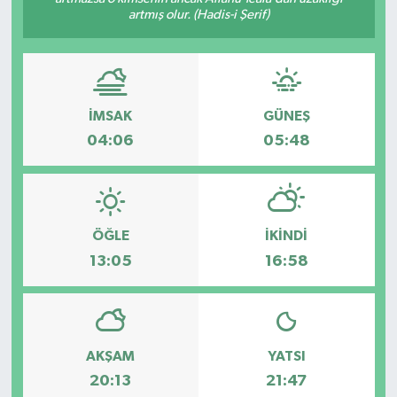
artmış olur. (Hadis-i Şerif)
İMSAK
GÜNEŞ
04:06
05:48
ÖĞLE
İKINDI
13:05
16:58
AKŞAM
YATSI
20:13
21:47