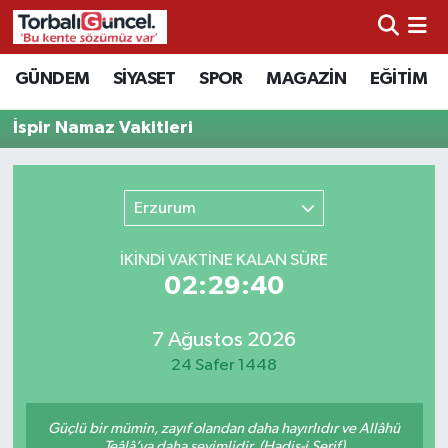
İzmir Nöbetçi Eczaneler
GÜNDEM
SİYASET
SPOR
MAGAZİN
EĞİTİM
İzmir Hava Durumu
İspir Namaz Vakitleri
İzmir Namaz Vakitleri
Erzurum
İzmir Trafik Yoğunluk Haritası
İKINDI VAKTİNE KALAN SÜRE
Süper Lig Puan Durumu ve Fikstür
02:29:40
Tüm Manşetler
7 Ağustos 2026
24 Safer 1448
Son Dakika Haberleri
Güçlü bir mümin, zayıf olandan daha hayırlıdır ve Allâhü
Haber Arşivi
Teâlâ’ya daha sevimlidir. (Hadis-i Şerif)