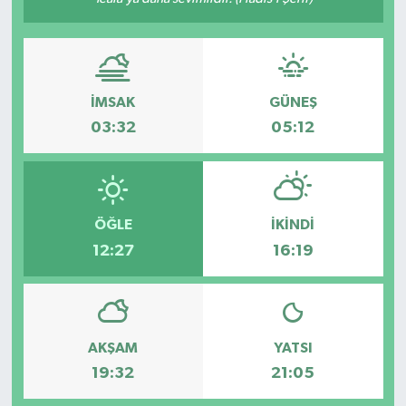
İMSAK
GÜNEŞ
03:32
05:12
ÖĞLE
İKINDI
12:27
16:19
AKŞAM
YATSI
19:32
21:05