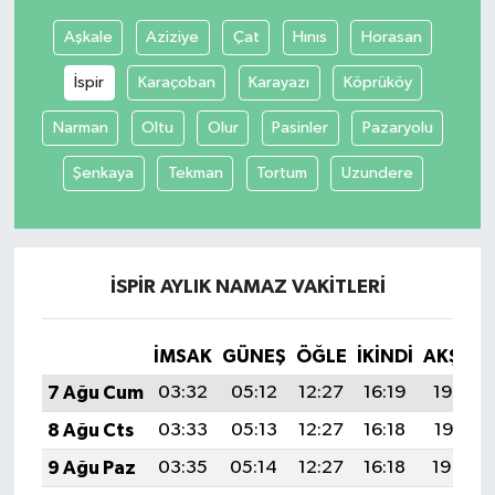
Aşkale
Aziziye
Çat
Hınıs
Horasan
İspir
Karaçoban
Karayazı
Köprüköy
Narman
Oltu
Olur
Pasinler
Pazaryolu
Şenkaya
Tekman
Tortum
Uzundere
İSPIR AYLIK NAMAZ VAKITLERI
İMSAK
GÜNEŞ
ÖĞLE
İKINDI
AKŞAM
7 Ağu Cum
03:32
05:12
12:27
16:19
19:32
8 Ağu Cts
03:33
05:13
12:27
16:18
19:31
9 Ağu Paz
03:35
05:14
12:27
16:18
19:30