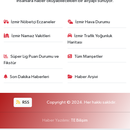
insanlara haber okuyabilecekleri bir altyapı sunuyor.
İzmir Nöbetçi Eczaneler
İzmir Hava Durumu
İzmir Namaz Vakitleri
İzmir Trafik Yoğunluk
Haritası
Süper Lig Puan Durumu ve
Tüm Manşetler
Fikstür
Son Dakika Haberleri
Haber Arşivi
RSS
Copyright © 2024. Her hakkı saklıdır.
Haber Yazılımı:
TE Bilişim