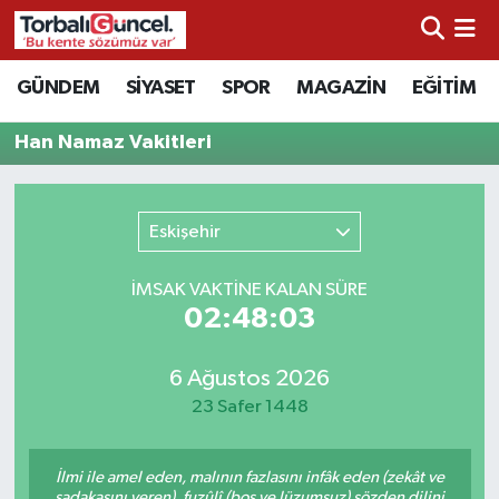
İzmir Nöbetçi Eczaneler
GÜNDEM
SİYASET
SPOR
MAGAZİN
EĞİTİM
İzmir Hava Durumu
Han Namaz Vakitleri
İzmir Namaz Vakitleri
Eskişehir
İzmir Trafik Yoğunluk Haritası
İMSAK VAKTİNE KALAN SÜRE
Süper Lig Puan Durumu ve Fikstür
02:48:03
Tüm Manşetler
6 Ağustos 2026
23 Safer 1448
Son Dakika Haberleri
İlmi ile amel eden, malının fazlasını infâk eden (zekât ve
Haber Arşivi
sadakasını veren), fuzûlî (boş ve lüzumsuz) sözden dilini