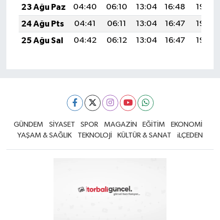
23 Ağu Paz
04:40
06:10
13:04
16:48
19:49
24 Ağu Pts
04:41
06:11
13:04
16:47
19:48
25 Ağu Sal
04:42
06:12
13:04
16:47
19:46
GÜNDEM
SİYASET
SPOR
MAGAZİN
EĞİTİM
EKONOMİ
YAŞAM & SAĞLIK
TEKNOLOJİ
KÜLTÜR & SANAT
iLÇEDEN