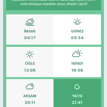
tutan kimseye müjdeler olsun. (Hadis-i Şerif)
İMSAK
GÜNEŞ
04:17
05:54
ÖĞLE
İKINDI
13:08
16:58
AKŞAM
YATSI
20:11
21:41