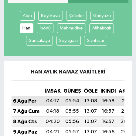
Alpu
Beylikova
Çifteler
Günyüzü
Han
İnönü
Mahmudiye
Mihalıççık
Sarıcakaya
Seyitgazi
Sivrihisar
HAN AYLIK NAMAZ VAKITLERI
İMSAK
GÜNEŞ
ÖĞLE
İKINDI
AKŞA
6 Ağu Per
04:17
05:54
13:08
16:58
20:11
7 Ağu Cum
04:18
05:55
13:07
16:57
20:10
8 Ağu Cts
04:20
05:56
13:07
16:57
20:09
9 Ağu Paz
04:21
05:57
13:07
16:56
20:07