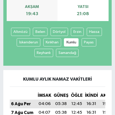
AKŞAM
YATSI
19:43
21:08
Altınözü
Belen
Dörtyol
Erzin
Hassa
İskenderun
Kırıkhan
Kumlu
Payas
Reyhanlı
Samandağ
KUMLU AYLIK NAMAZ VAKITLERI
İMSAK
GÜNEŞ
ÖĞLE
İKINDI
AKŞA
6 Ağu Per
04:06
05:38
12:45
16:31
19:43
7 Ağu Cum
04:07
05:38
12:45
16:31
19:42