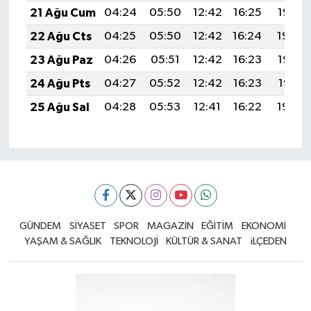
21 Ağu Cum
04:24
05:50
12:42
16:25
19:25
22 Ağu Cts
04:25
05:50
12:42
16:24
19:24
23 Ağu Paz
04:26
05:51
12:42
16:23
19:23
24 Ağu Pts
04:27
05:52
12:42
16:23
19:21
25 Ağu Sal
04:28
05:53
12:41
16:22
19:20
GÜNDEM
SİYASET
SPOR
MAGAZİN
EĞİTİM
EKONOMİ
YAŞAM & SAĞLIK
TEKNOLOJİ
KÜLTÜR & SANAT
iLÇEDEN