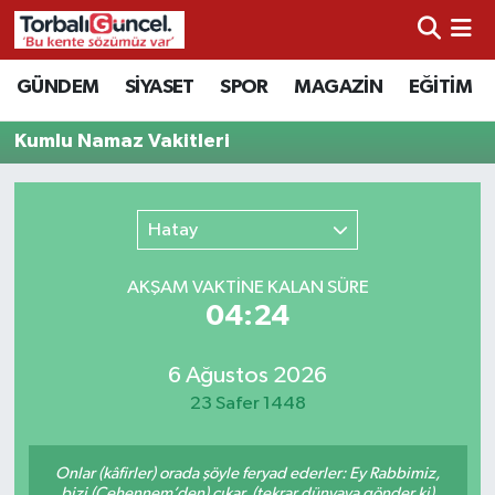
İzmir Nöbetçi Eczaneler
GÜNDEM
SİYASET
SPOR
MAGAZİN
EĞİTİM
İzmir Hava Durumu
Kumlu Namaz Vakitleri
İzmir Namaz Vakitleri
Hatay
İzmir Trafik Yoğunluk Haritası
AKŞAM VAKTİNE KALAN SÜRE
Süper Lig Puan Durumu ve Fikstür
04:24
Tüm Manşetler
6 Ağustos 2026
23 Safer 1448
Son Dakika Haberleri
Onlar (kâfirler) orada şöyle feryad ederler: Ey Rabbimiz,
Haber Arşivi
bizi (Cehennem’den) çıkar, (tekrar dünyaya gönder ki)