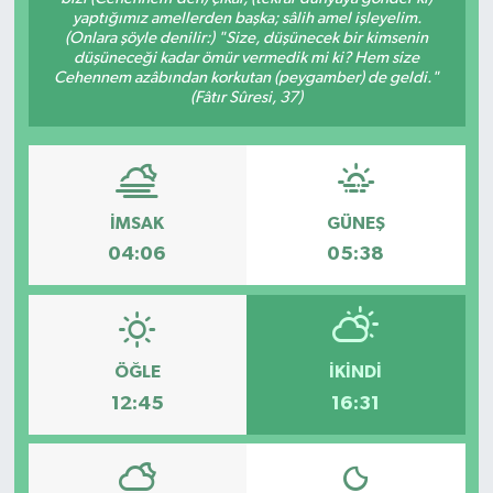
yaptığımız amellerden başka; sâlih amel işleyelim.
(Onlara şöyle denilir:) "Size, düşünecek bir kimsenin
düşüneceği kadar ömür vermedik mi ki? Hem size
Cehennem azâbından korkutan (peygamber) de geldi."
(Fâtır Sûresi, 37)
İMSAK
GÜNEŞ
04:06
05:38
ÖĞLE
İKINDI
12:45
16:31