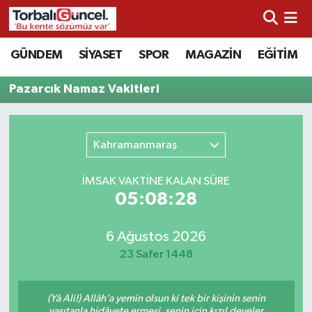
İzmir Nöbetçi Eczaneler
GÜNDEM
SİYASET
SPOR
MAGAZİN
EĞİTİM
İzmir Hava Durumu
Pazarcık Namaz Vakitleri
İzmir Namaz Vakitleri
Kahramanmaraş
İzmir Trafik Yoğunluk Haritası
İMSAK VAKTİNE KALAN SÜRE
Süper Lig Puan Durumu ve Fikstür
05:08:28
Tüm Manşetler
6 Ağustos 2026
23 Safer 1448
Son Dakika Haberleri
(Yâ Ali!) Allâh’a yemin olsun ki tek bir kişinin senin
Haber Arşivi
vasıtanla hidâyete ermesi, senin için kızıl develer