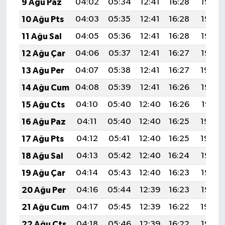
9 Ağu Paz
04:02
05:34
12:41
16:28
19:38
10 Ağu Pts
04:03
05:35
12:41
16:28
19:37
11 Ağu Sal
04:05
05:36
12:41
16:28
19:36
12 Ağu Çar
04:06
05:37
12:41
16:27
19:35
13 Ağu Per
04:07
05:38
12:41
16:27
19:34
14 Ağu Cum
04:08
05:39
12:41
16:26
19:33
15 Ağu Cts
04:10
05:40
12:40
16:26
19:31
16 Ağu Paz
04:11
05:40
12:40
16:25
19:30
17 Ağu Pts
04:12
05:41
12:40
16:25
19:29
18 Ağu Sal
04:13
05:42
12:40
16:24
19:28
19 Ağu Çar
04:14
05:43
12:40
16:23
19:26
20 Ağu Per
04:16
05:44
12:39
16:23
19:25
21 Ağu Cum
04:17
05:45
12:39
16:22
19:24
22 Ağu Cts
04:18
05:46
12:39
16:22
19:22