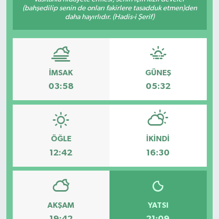
(bahşedilip senin de onları fakirlere tasadduk etmen)den
daha hayırlıdır. (Hadis-i Şerif)
İMSAK
GÜNEŞ
03:58
05:32
ÖĞLE
İKINDI
12:42
16:30
AKŞAM
YATSI