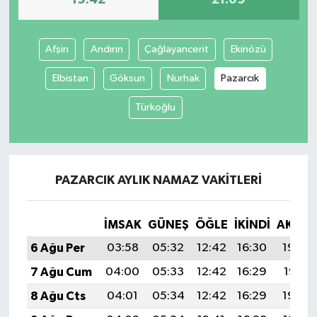
19:42
21:09
Afşin
Andırın
Çağlayancerit
Ekinözü
Elbistan
Göksun
Nurhak
Pazarcık
Türkoğlu
PAZARCIK AYLIK NAMAZ VAKITLERI
İMSAK
GÜNEŞ
ÖĞLE
İKINDI
AKŞA
6 Ağu Per
03:58
05:32
12:42
16:30
19:42
7 Ağu Cum
04:00
05:33
12:42
16:29
19:41
8 Ağu Cts
04:01
05:34
12:42
16:29
19:40