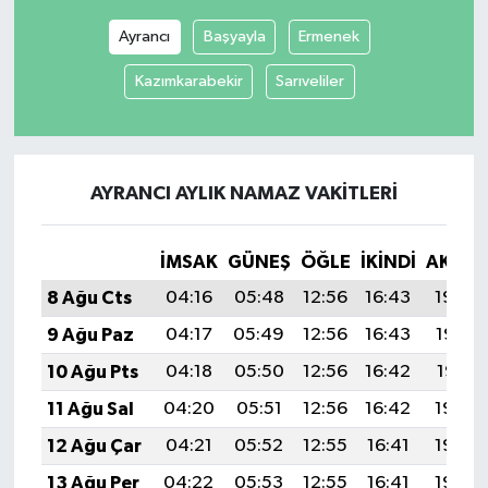
Ayrancı
Başyayla
Ermenek
Kazımkarabekir
Sarıveliler
AYRANCI AYLIK NAMAZ VAKITLERI
İMSAK
GÜNEŞ
ÖĞLE
İKINDI
AKŞA
8 Ağu Cts
04:16
05:48
12:56
16:43
19:54
9 Ağu Paz
04:17
05:49
12:56
16:43
19:53
10 Ağu Pts
04:18
05:50
12:56
16:42
19:51
11 Ağu Sal
04:20
05:51
12:56
16:42
19:50
12 Ağu Çar
04:21
05:52
12:55
16:41
19:49
13 Ağu Per
04:22
05:53
12:55
16:41
19:48