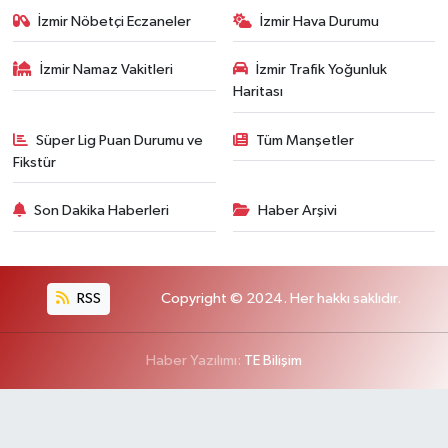
İzmir Nöbetçi Eczaneler
İzmir Hava Durumu
İzmir Namaz Vakitleri
İzmir Trafik Yoğunluk
Haritası
Süper Lig Puan Durumu ve
Tüm Manşetler
Fikstür
Son Dakika Haberleri
Haber Arşivi
RSS
Copyright © 2024. Her hakkı saklıdır.
Haber Yazılımı:
TE Bilişim