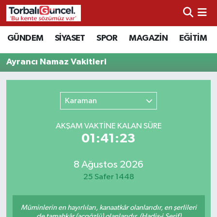
İzmir Nöbetçi Eczaneler
GÜNDEM
SİYASET
SPOR
MAGAZİN
EĞİTİM
İzmir Hava Durumu
Ayrancı Namaz Vakitleri
İzmir Namaz Vakitleri
Karaman
İzmir Trafik Yoğunluk Haritası
AKŞAM VAKTİNE KALAN SÜRE
Süper Lig Puan Durumu ve Fikstür
01:41:23
Tüm Manşetler
8 Ağustos 2026
25 Safer 1448
Son Dakika Haberleri
Müminlerin en hayırlıları, kanaatkâr olanlarıdır, en şerlileri
Haber Arşivi
de tamahkâr (açgözlü) olanlarıdır. (Hadis-i Şerif)