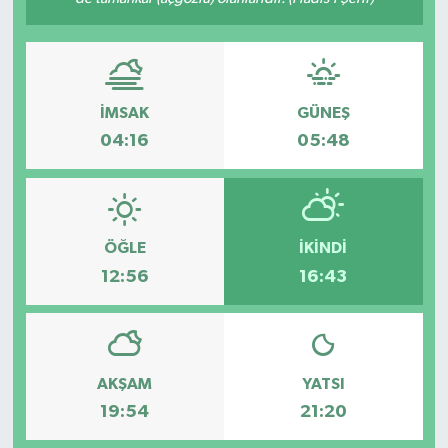
İMSAK
GÜNEŞ
04:16
05:48
ÖĞLE
İKINDI
12:56
16:43
AKŞAM
YATSI
19:54
21:20