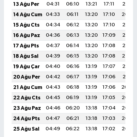
13 Ağu Per
04:31
06:10
13:21
17:11
20:21
14 Ağu Cum
04:33
06:11
13:20
17:10
20:20
15 Ağu Cts
04:34
06:12
13:20
17:10
20:18
16 Ağu Paz
04:36
06:13
13:20
17:09
20:17
17 Ağu Pts
04:37
06:14
13:20
17:08
20:15
18 Ağu Sal
04:39
06:15
13:20
17:08
20:14
19 Ağu Çar
04:40
06:16
13:19
17:07
20:12
20 Ağu Per
04:42
06:17
13:19
17:06
20:11
21 Ağu Cum
04:43
06:18
13:19
17:06
20:09
22 Ağu Cts
04:45
06:19
13:19
17:05
20:08
23 Ağu Paz
04:46
06:20
13:18
17:04
20:06
24 Ağu Pts
04:47
06:21
13:18
17:03
20:05
25 Ağu Sal
04:49
06:22
13:18
17:02
20:03