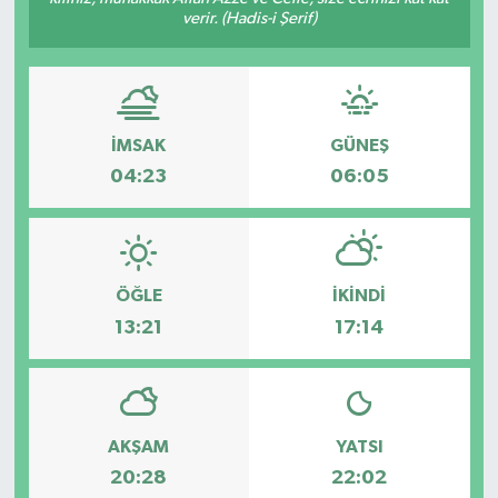
verir. (Hadis-i Şerif)
İMSAK
GÜNEŞ
04:23
06:05
ÖĞLE
İKINDI
13:21
17:14
AKŞAM
YATSI
20:28
22:02