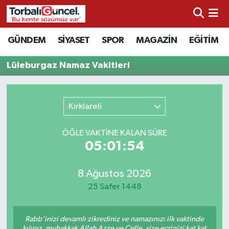
İzmir Nöbetçi Eczaneler
GÜNDEM
SİYASET
SPOR
MAGAZİN
EĞİTİM
İzmir Hava Durumu
Lüleburgaz Namaz Vakitleri
İzmir Namaz Vakitleri
Kırklareli
İzmir Trafik Yoğunluk Haritası
ÖĞLE VAKTİNE KALAN SÜRE
Süper Lig Puan Durumu ve Fikstür
05:01:54
Tüm Manşetler
8 Ağustos 2026
25 Safer 1448
Son Dakika Haberleri
Rabb’inizi devamlı zikrediniz ve namazınızı ilk vaktinde
Haber Arşivi
kılınız, muhakkak Allah Azze ve Celle, size ecrinizi kat kat