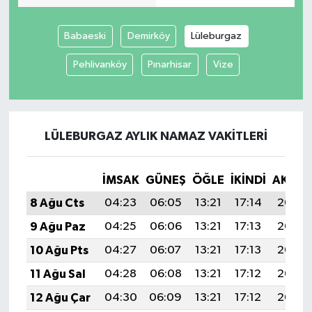
Babaeski
Demirköy
Lüleburgaz
Pehlivanköy
Pınarhisar
Vize
LÜLEBURGAZ AYLIK NAMAZ VAKITLERI
İMSAK
GÜNEŞ
ÖĞLE
İKINDI
AKŞA
8 Ağu Cts
04:23
06:05
13:21
17:14
20:28
9 Ağu Paz
04:25
06:06
13:21
17:13
20:26
10 Ağu Pts
04:27
06:07
13:21
17:13
20:25
11 Ağu Sal
04:28
06:08
13:21
17:12
20:24
12 Ağu Çar
04:30
06:09
13:21
17:12
20:22