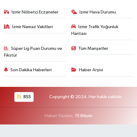
İzmir Nöbetçi Eczaneler
İzmir Hava Durumu
İzmir Namaz Vakitleri
İzmir Trafik Yoğunluk
Haritası
Süper Lig Puan Durumu ve
Tüm Manşetler
Fikstür
Son Dakika Haberleri
Haber Arşivi
RSS
Copyright © 2024. Her hakkı saklıdır.
Haber Yazılımı:
TE Bilişim