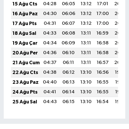
15 Ağu Cts
04:28
06:05
13:12
17:01
20:09
16 Ağu Paz
04:30
06:06
13:12
17:00
20:07
17 Ağu Pts
04:31
06:07
13:12
17:00
20:06
18 Ağu Sal
04:33
06:08
13:11
16:59
20:05
19 Ağu Çar
04:34
06:09
13:11
16:58
20:03
20 Ağu Per
04:36
06:10
13:11
16:58
20:02
21 Ağu Cum
04:37
06:11
13:11
16:57
20:00
22 Ağu Cts
04:38
06:12
13:10
16:56
19:59
23 Ağu Paz
04:40
06:13
13:10
16:55
19:57
24 Ağu Pts
04:41
06:14
13:10
16:55
19:56
25 Ağu Sal
04:43
06:15
13:10
16:54
19:54