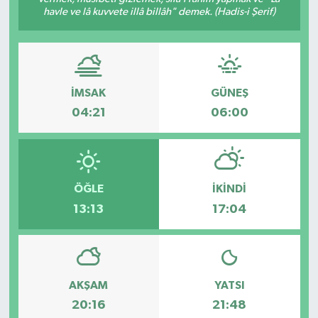
havle ve lâ kuvvete illâ billâh" demek. (Hadis-i Şerif)
İMSAK
GÜNEŞ
04:21
06:00
ÖĞLE
İKINDI
13:13
17:04
AKŞAM
YATSI
20:16
21:48