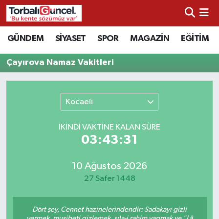
İzmir Nöbetçi Eczaneler
GÜNDEM
SİYASET
SPOR
MAGAZİN
EĞİTİM
İzmir Hava Durumu
Çayırova Namaz Vakitleri
İzmir Namaz Vakitleri
Kocaeli
İzmir Trafik Yoğunluk Haritası
İKINDI VAKTİNE KALAN SÜRE
Süper Lig Puan Durumu ve Fikstür
03:43:31
Tüm Manşetler
10 Ağustos 2026
27 Safer 1448
Son Dakika Haberleri
Dört şey, Cennet hazinelerindendir: Sadakayı gizli
Haber Arşivi
vermek, musibeti gizlemek, sıla-i rahim yapmak ve "Lâ