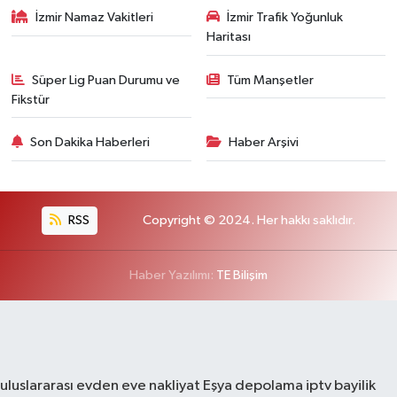
İzmir Namaz Vakitleri
İzmir Trafik Yoğunluk
Haritası
Süper Lig Puan Durumu ve
Tüm Manşetler
Fikstür
Son Dakika Haberleri
Haber Arşivi
RSS
Copyright © 2024. Her hakkı saklıdır.
Haber Yazılımı:
TE Bilişim
uluslararası evden eve nakliyat
Eşya depolama
iptv bayilik