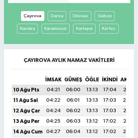
Çayırova
Darıca
Dilovası
Gebze
Kandıra
Karamürsel
Kartepe
Körfez
ÇAYIROVA AYLIK NAMAZ VAKITLERI
İMSAK
GÜNEŞ
ÖĞLE
İKINDI
AKŞA
10 Ağu Pts
04:21
06:00
13:13
17:04
20:16
11 Ağu Sal
04:22
06:01
13:13
17:03
20:14
12 Ağu Çar
04:24
06:02
13:13
17:03
20:13
13 Ağu Per
04:25
06:03
13:12
17:02
20:12
14 Ağu Cum
04:27
06:04
13:12
17:02
20:10