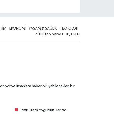
İTİM
EKONOMİ
YAŞAM & SAĞLIK
TEKNOLOJİ
KÜLTÜR & SANAT
iLÇEDEN
çınıyor ve insanlara haber okuyabilecekleri bir
İzmir Trafik Yoğunluk Haritası