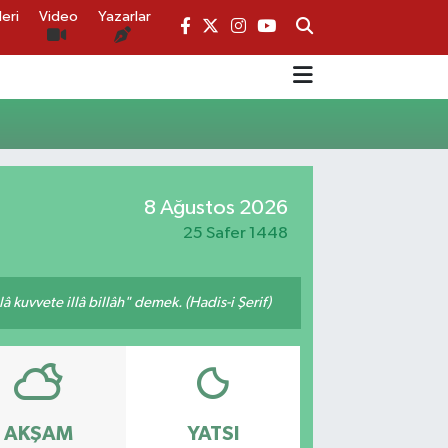
eri
Video
Yazarlar
8 Ağustos 2026
25 Safer 1448
 kuvvete illâ billâh" demek. (Hadis-i Şerif)
AKŞAM
YATSI