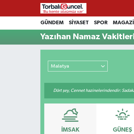
İzmir Nöbetçi Eczaneler
GÜNDEM
SİYASET
SPOR
MAGAZ
Yazıhan Namaz Vakitler
İzmir Hava Durumu
İzmir Namaz Vakitleri
Malatya
İzmir Trafik Yoğunluk Haritası
Süper Lig Puan Durumu ve Fikstür
Dört şey, Cennet hazinelerindendir: Sadakay
Tüm Manşetler
Son Dakika Haberleri
Haber Arşivi
İMSAK
GÜNEŞ