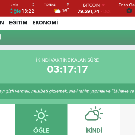
Foto Gal
BITCOIN
°
16
Öğle
13:22
79.591,74
-1.82
DOLAR
İN
EĞİTİM
EKONOMİ
45,43620
0.02
EURO
i
53,38690
0.19
STERLİN
61,60380
0.18
G.ALTIN
İKINDI VAKTİNE KALAN SÜRE
6862,09000
0.19
03:17:16
BİST100
14.598,00
0
ı gizli vermek, musibeti gizlemek, sıla-i rahim yapmak ve "Lâ havle ve lâ
ÖĞLE
İKINDI