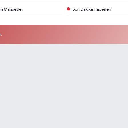
m Manşetler
Son Dakika Haberleri
r.