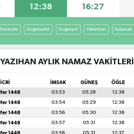
8
12:38
16:27
Darende
Doğanşehir
Doğanyol
Hekimhan
Kuluncak
YAZIHAN AYLIK NAMAZ VAKITLERI
İCRİ
İMSAK
GÜNEŞ
ÖĞLE
fer 1448
03:53
05:28
12:38
fer 1448
03:54
05:29
12:38
fer 1448
03:56
05:30
12:38
fer 1448
03:57
05:31
12:38
fer 1448
03:58
05:31
12:37