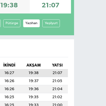
19:38
21:07
Pütürge
Yazıhan
Yeşilyurt
İKINDI
AKŞAM
YATSI
16:27
19:38
21:07
16:26
19:37
21:05
16:26
19:36
21:04
16:25
19:35
21:02
16:25
19:33
21:00