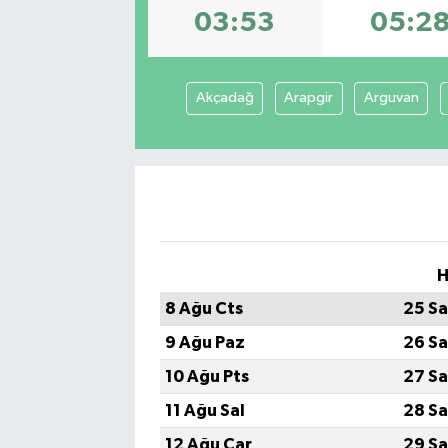
03:53
05:2
Akçadağ
Arapgir
Arguvan
H
8 Ağu Cts
25 Sa
9 Ağu Paz
26 Sa
10 Ağu Pts
27 Sa
11 Ağu Sal
28 Sa
12 Ağu Çar
29 Sa