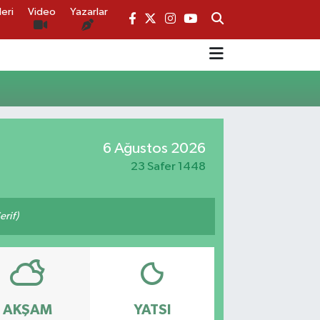
eri
Video
Yazarlar
6 Ağustos 2026
23 Safer 1448
erif)
AKŞAM
YATSI