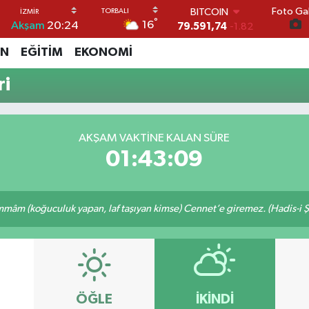
Foto Gal
BITCOIN
°
16
Akşam
20:24
79.591,74
-1.82
DOLAR
İN
EĞİTİM
EKONOMİ
45,43620
0.02
EURO
ri
53,38690
0.19
STERLİN
61,60380
0.18
G.ALTIN
AKŞAM VAKTİNE KALAN SÜRE
6862,09000
0.19
01:43:08
BİST100
14.598,00
0
âm (koğuculuk yapan, laf taşıyan kimse) Cennet’e giremez. (Hadis-i Ş
ÖĞLE
İKINDI