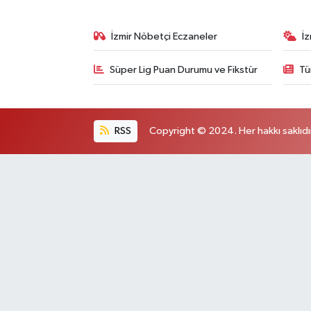
İzmir Nöbetçi Eczaneler
İ
Süper Lig Puan Durumu ve Fikstür
Tü
RSS
Copyright © 2024. Her hakkı saklıdı