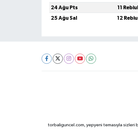
24 Ağu Pts
11 Rebiu
25 Ağu Sal
12 Rebiu
torbaliguncel.com, yepyeni temasıyla sizleri b