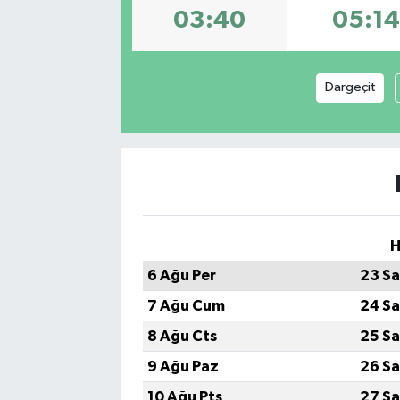
03:40
05:14
Dargeçit
H
6 Ağu Per
23 Sa
7 Ağu Cum
24 Sa
8 Ağu Cts
25 Sa
9 Ağu Paz
26 Sa
10 Ağu Pts
27 Sa