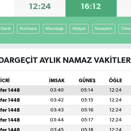
12:24
16:12
Derik
Kızıltepe
Mazıdağı
Midyat
Nusaybin
Ömer
DARGEÇIT AYLIK NAMAZ VAKITLER
İCRİ
İMSAK
GÜNEŞ
ÖĞLE
fer 1448
03:40
05:14
12:24
fer 1448
03:42
05:15
12:24
fer 1448
03:43
05:16
12:24
fer 1448
03:44
05:17
12:24
fer 1448
03:45
05:18
12:24