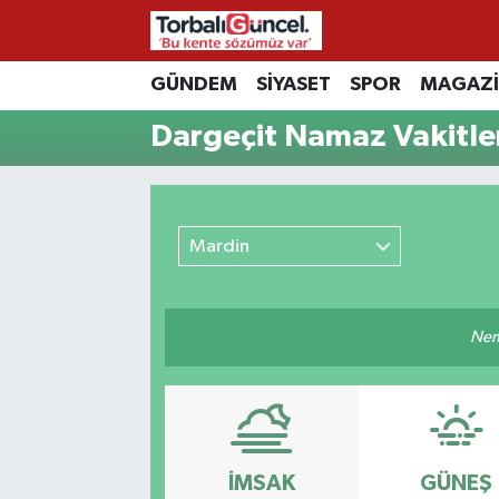
İzmir Nöbetçi Eczaneler
GÜNDEM
SİYASET
SPOR
MAGAZ
Dargeçit Namaz Vakitle
İzmir Hava Durumu
İzmir Namaz Vakitleri
Mardin
İzmir Trafik Yoğunluk Haritası
Süper Lig Puan Durumu ve Fikstür
Nemm
Tüm Manşetler
Son Dakika Haberleri
Haber Arşivi
İMSAK
GÜNEŞ