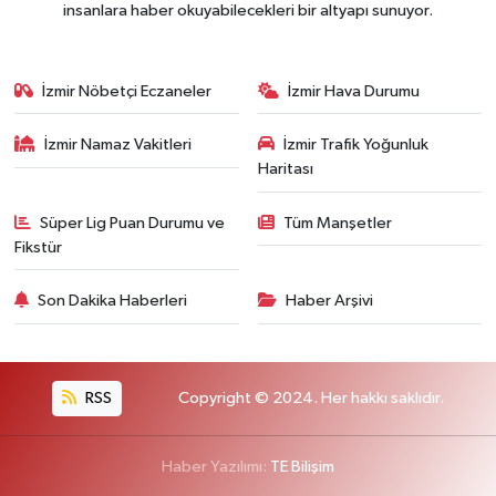
insanlara haber okuyabilecekleri bir altyapı sunuyor.
İzmir Nöbetçi Eczaneler
İzmir Hava Durumu
İzmir Namaz Vakitleri
İzmir Trafik Yoğunluk
Haritası
Süper Lig Puan Durumu ve
Tüm Manşetler
Fikstür
Son Dakika Haberleri
Haber Arşivi
RSS
Copyright © 2024. Her hakkı saklıdır.
Haber Yazılımı:
TE Bilişim