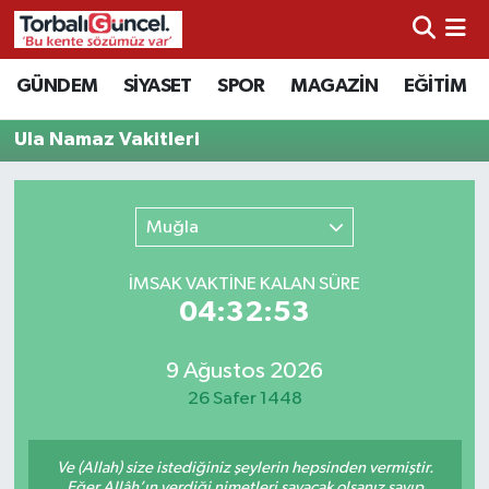
İzmir Nöbetçi Eczaneler
GÜNDEM
SİYASET
SPOR
MAGAZİN
EĞİTİM
İzmir Hava Durumu
Ula Namaz Vakitleri
İzmir Namaz Vakitleri
Muğla
İzmir Trafik Yoğunluk Haritası
İMSAK VAKTİNE KALAN SÜRE
Süper Lig Puan Durumu ve Fikstür
04:32:53
Tüm Manşetler
9 Ağustos 2026
26 Safer 1448
Son Dakika Haberleri
Ve (Allah) size istediğiniz şeylerin hepsinden vermiştir.
Haber Arşivi
Eğer Allâh’ın verdiği nimetleri sayacak olsanız sayıp