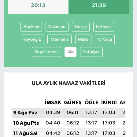
20:13
21:39
Bodrum
Dalaman
Datça
Fethiye
Köyceğiz
Marmaris
Milas
Ortaca
Seydikemer
Ula
Yatağan
ULA AYLIK NAMAZ VAKITLERI
İMSAK
GÜNEŞ
ÖĞLE
İKINDI
AKŞA
9 Ağu Paz
04:39
06:11
13:17
17:03
20:13
10 Ağu Pts
04:40
06:12
13:17
17:03
20:12
11 Ağu Sal
04:42
06:12
13:17
17:03
20:11