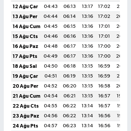
12 Ağu Çar
04:43
06:13
13:17
17:02
20:10
13 Ağu Per
04:44
06:14
13:16
17:02
20:09
14 Ağu Cum
04:45
06:15
13:16
17:01
20:07
15 Ağu Cts
04:46
06:16
13:16
17:01
20:06
16 Ağu Paz
04:48
06:17
13:16
17:00
20:05
17 Ağu Pts
04:49
06:17
13:16
17:00
20:04
18 Ağu Sal
04:50
06:18
13:15
16:59
20:02
19 Ağu Çar
04:51
06:19
13:15
16:59
20:01
20 Ağu Per
04:52
06:20
13:15
16:58
20:00
21 Ağu Cum
04:54
06:21
13:15
16:57
19:59
22 Ağu Cts
04:55
06:22
13:14
16:57
19:57
23 Ağu Paz
04:56
06:22
13:14
16:56
19:56
24 Ağu Pts
04:57
06:23
13:14
16:56
19:55