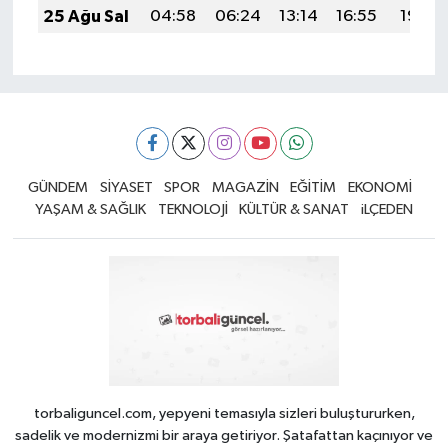
25 Ağu Sal
04:58
06:24
13:14
16:55
19:53
GÜNDEM
SİYASET
SPOR
MAGAZİN
EĞİTİM
EKONOMİ
YAŞAM & SAĞLIK
TEKNOLOJİ
KÜLTÜR & SANAT
iLÇEDEN
torbaliguncel.com, yepyeni temasıyla sizleri buluştururken,
sadelik ve modernizmi bir araya getiriyor. Şatafattan kaçınıyor ve