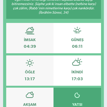
bitiremezsiniz. Şüphe yok ki insan elbette (nefsine karşı)
çok zâlim, (Rabb’inin nimetlerine karşı) çok nankördür.
(İbrâhîm Sûresi, 34)
İMSAK
GÜNEŞ
04:39
06:11
ÖĞLE
İKINDI
13:17
17:03
AKŞAM
YATSI