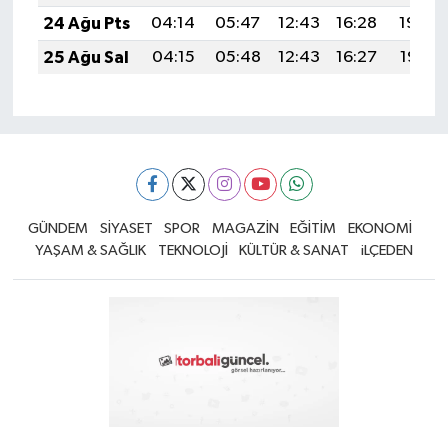
24 Ağu Pts
04:14
05:47
12:43
16:28
19:30
25 Ağu Sal
04:15
05:48
12:43
16:27
19:28
GÜNDEM
SİYASET
SPOR
MAGAZİN
EĞİTİM
EKONOMİ
YAŞAM & SAĞLIK
TEKNOLOJİ
KÜLTÜR & SANAT
iLÇEDEN