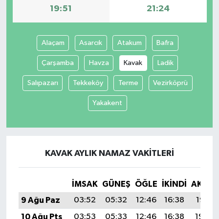
19:51
21:24
Alaçam
Asarcık
Atakum
Bafra
Çarşamba
Havza
Kavak
Ladik
Salıpazarı
Tekkeköy
Terme
Vezirköprü
Yakakent
KAVAK AYLIK NAMAZ VAKITLERI
İMSAK
GÜNEŞ
ÖĞLE
İKINDI
AKŞA
9 Ağu Paz
03:52
05:32
12:46
16:38
19:51
10 Ağu Pts
03:53
05:33
12:46
16:38
19:49