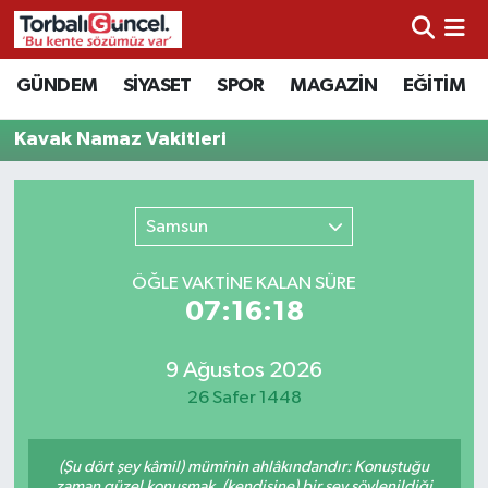
İzmir Nöbetçi Eczaneler
GÜNDEM
SİYASET
SPOR
MAGAZİN
EĞİTİM
İzmir Hava Durumu
Kavak Namaz Vakitleri
İzmir Namaz Vakitleri
Samsun
İzmir Trafik Yoğunluk Haritası
ÖĞLE VAKTİNE KALAN SÜRE
Süper Lig Puan Durumu ve Fikstür
07:16:18
Tüm Manşetler
9 Ağustos 2026
26 Safer 1448
Son Dakika Haberleri
(Şu dört şey kâmil) müminin ahlâkındandır: Konuştuğu
Haber Arşivi
zaman güzel konuşmak, (kendisine) bir şey söylenildiği